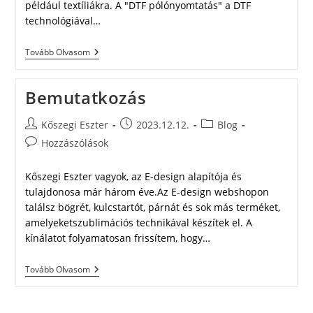
például textíliákra. A "DTF pólónyomtatás" a DTF
technológiával…
Pólónyomtatási
Tovább Olvasom
Technika
Bemutatkozás
Post
Post
Post
Kőszegi Eszter
2023.12.12.
Blog
author:
published:
category:
Post
Hozzászólások
comments:
Kőszegi Eszter vagyok, az E-design alapítója és
tulajdonosa már három éve.Az E-design webshopon
találsz bögrét, kulcstartót, párnát és sok más terméket,
amelyeketszublimációs technikával készítek el. A
kínálatot folyamatosan frissítem, hogy…
Bemutatkozás
Tovább Olvasom