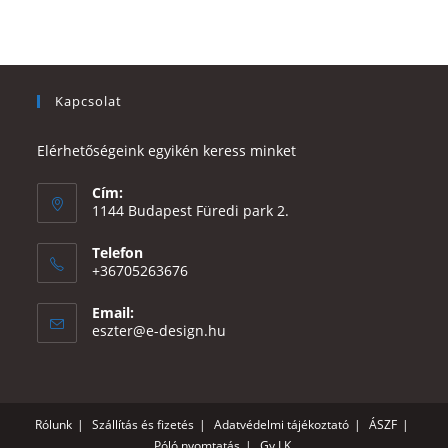
Kapcsolat
Elérhetőségeink egyikén keress minket
Cím:
1144 Budapest Füredi park 2.
Telefon
+36705263676
Email:
Opens
eszter@e-design.hu
in
your
application
Rólunk
Szállítás és fizetés
Adatvédelmi tájékoztató
ÁSZF
Póló nyomtatás
Gy.I.K.