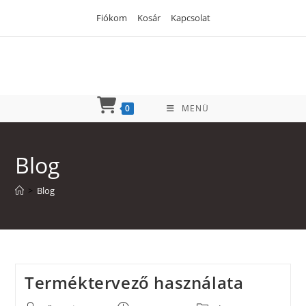
Skip
Fiókom
Kosár
Kapcsolat
to
content
0
MENÜ
Blog
>
Blog
Terméktervező használata