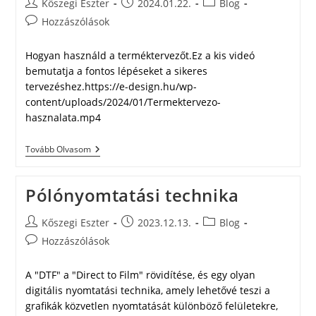
Post
Post
Post
Kőszegi Eszter
2024.01.22.
Blog
author:
published:
category:
Post
Hozzászólások
comments:
Hogyan használd a terméktervezőt.Ez a kis videó
bemutatja a fontos lépéseket a sikeres
tervezéshez.https://e-design.hu/wp-
content/uploads/2024/01/Termektervezo-
hasznalata.mp4
Terméktervező
Tovább Olvasom
Használata
Pólónyomtatási technika
Post
Post
Post
Kőszegi Eszter
2023.12.13.
Blog
author:
published:
category:
Post
Hozzászólások
comments:
A "DTF" a "Direct to Film" rövidítése, és egy olyan
digitális nyomtatási technika, amely lehetővé teszi a
grafikák közvetlen nyomtatását különböző felületekre,