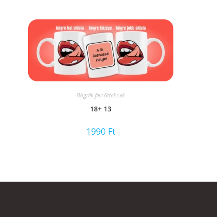
Bögrék felnőtteknek
18+ 13
1990
Ft