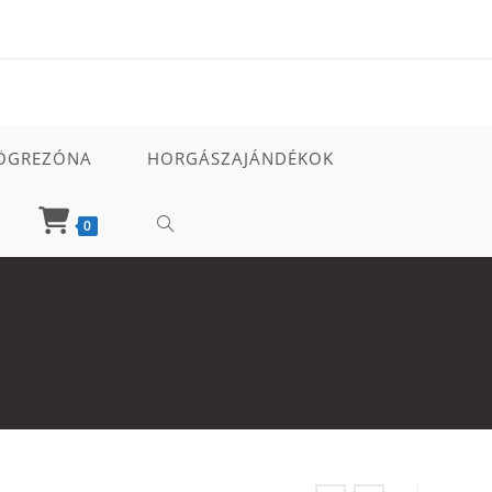
ÖGREZÓNA
HORGÁSZAJÁNDÉKOK
TOGGLE
0
WEBSITE
SEARCH