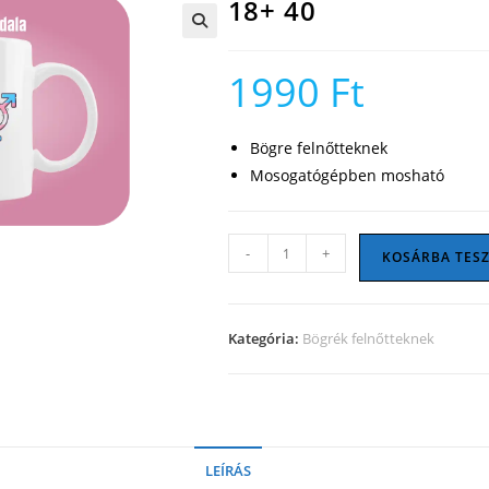
18+ 40
🔍
1990
Ft
Bögre felnőtteknek
Mosogatógépben mosható
18+
-
+
KOSÁRBA TES
40
mennyiség
Kategória:
Bögrék felnőtteknek
LEÍRÁS