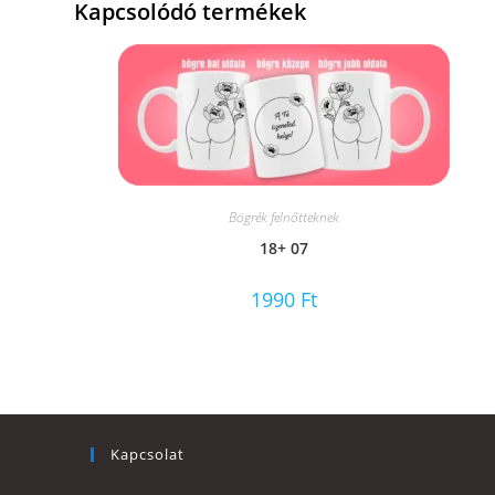
Kapcsolódó termékek
Bögrék felnőtteknek
18+ 07
1990
Ft
Kapcsolat