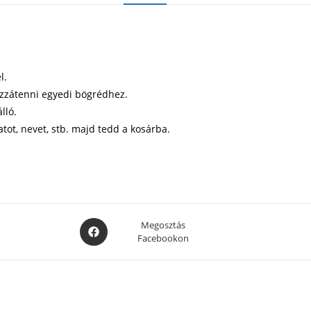
l.
ozzátenni egyedi bögrédhez.
lló.
atot, nevet, stb. majd tedd a kosárba.
Opens
Megosztás
Facebookon
in
a
new
window