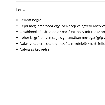
Leírás
Felnőtt bögre
Lepd meg ismerősöd egy ilyen szép és egyedi bögréve
A sablonoknál láthatod az opciókat, hogy mit tudsz h
Fehér bögrére nyomtatjuk, garantáltan mosogatógép á
Válassz sablont, csatold hozzá a megfelelő képet, felir
Válogass kedvedre!