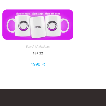
Bögrék felnőtteknek
18+ 22
1990
Ft