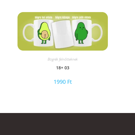
Bögrék felnőtteknek
18+ 03
1990
Ft