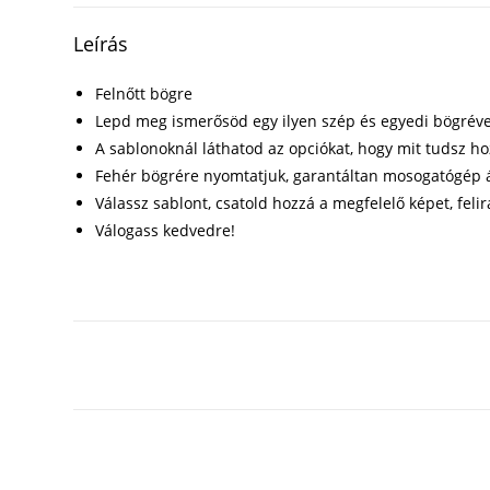
Leírás
Felnőtt bögre
Lepd meg ismerősöd egy ilyen szép és egyedi bögréve
A sablonoknál láthatod az opciókat, hogy mit tudsz h
Fehér bögrére nyomtatjuk, garantáltan mosogatógép á
Válassz sablont, csatold hozzá a megfelelő képet, felir
Válogass kedvedre!