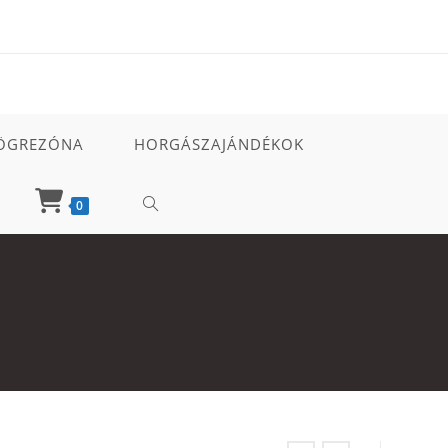
ÖGREZÓNA
HORGÁSZAJÁNDÉKOK
TOGGLE
0
WEBSITE
SEARCH