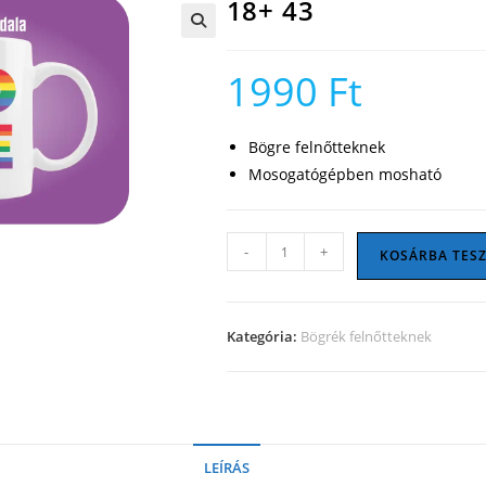
18+ 43
🔍
1990
Ft
Bögre felnőtteknek
Mosogatógépben mosható
18+
-
+
KOSÁRBA TES
43
mennyiség
Kategória:
Bögrék felnőtteknek
LEÍRÁS