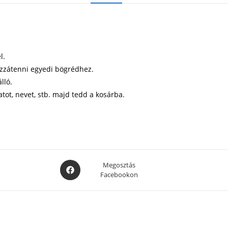
l.
ozzátenni egyedi bögrédhez.
lló.
atot, nevet, stb. majd tedd a kosárba.
Opens
Megosztás
Facebookon
in
a
new
window