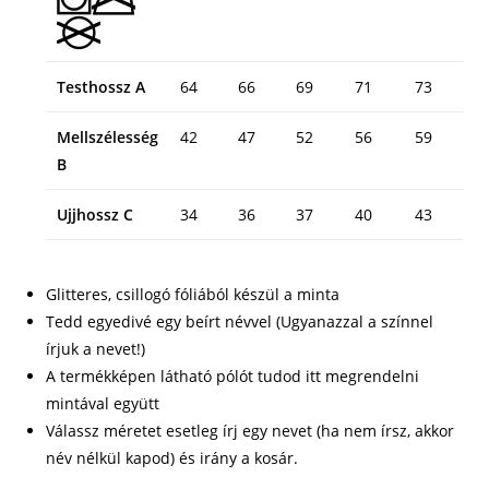
Testhossz A
64
66
69
71
73
Mellszélesség
42
47
52
56
59
B
Ujjhossz C
34
36
37
40
43
Glitteres, csillogó fóliából készül a minta
Tedd egyedivé egy beírt névvel (Ugyanazzal a színnel
írjuk a nevet!)
A termékképen látható pólót tudod itt megrendelni
mintával együtt
Válassz méretet esetleg írj egy nevet (ha nem írsz, akkor
név nélkül kapod) és irány a kosár.