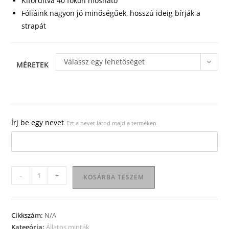
Kifordítva 40 fokon mosható
Fóliáink nagyon jó minőségűek, hosszú ideig bírják a
strapát
Válassz egy lehetőséget
MÉRETEK
Írj be egy nevet
Ezt a nevet látod majd a terméken
Állatos
-
+
KOSÁRBA TESZEM
póló
08
mennyiség
Cikkszám:
N/A
Kategória:
Állatos minták