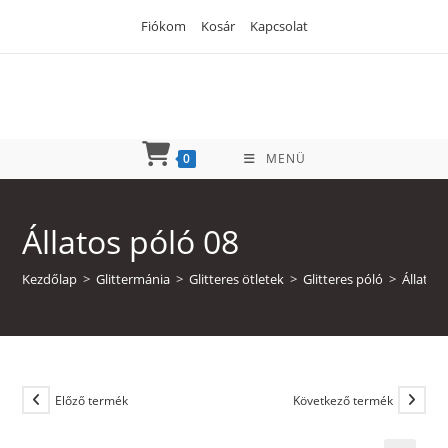
Skip
Fiókom
Kosár
Kapcsolat
to
content
0
MENÜ
Állatos póló 08
Kezdőlap
>
Glittermánia
>
Glitteres ötletek
>
Glitteres póló
>
Állatos
Előző termék
Következő termék