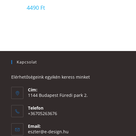
4490
Ft
Kapcsolat
Elérhetőségeink egyikén keress minket
Cím:
1144 Budapest Füredi park 2.
Telefon
+36705263676
Email:
Opens
eszter@e-design.hu