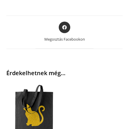
Opens
in
a
Megosztás Facebookon
new
window
Érdekelhetnek még…