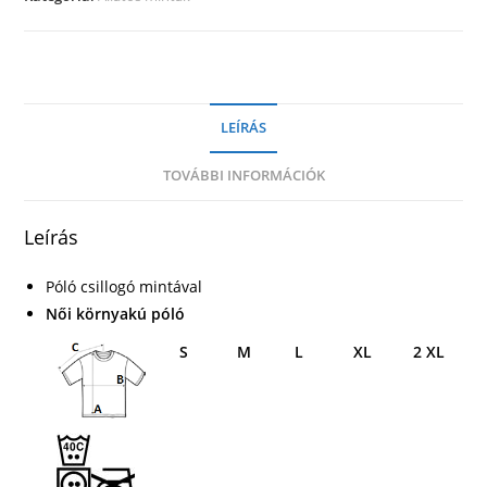
LEÍRÁS
TOVÁBBI INFORMÁCIÓK
Leírás
Póló csillogó mintával
Női környakú póló
S
M
L
XL
2 XL