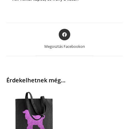
Opens
in
a
Megosztás Facebookon
new
window
Érdekelhetnek még…