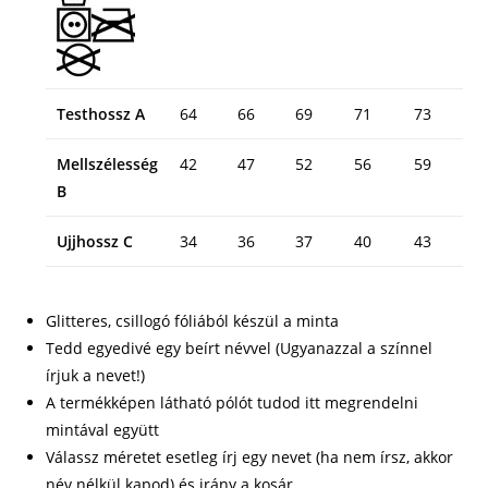
Testhossz A
64
66
69
71
73
Mellszélesség
42
47
52
56
59
B
Ujjhossz C
34
36
37
40
43
Glitteres, csillogó fóliából készül a minta
Tedd egyedivé egy beírt névvel (Ugyanazzal a színnel
írjuk a nevet!)
A termékképen látható pólót tudod itt megrendelni
mintával együtt
Válassz méretet esetleg írj egy nevet (ha nem írsz, akkor
név nélkül kapod) és irány a kosár.