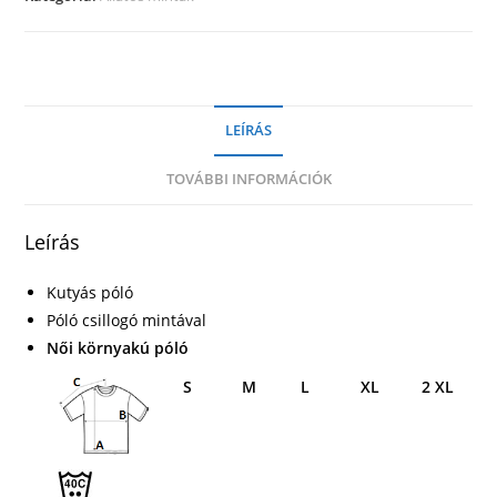
LEÍRÁS
TOVÁBBI INFORMÁCIÓK
Leírás
Kutyás póló
Póló csillogó mintával
Női környakú póló
S
M
L
XL
2 XL