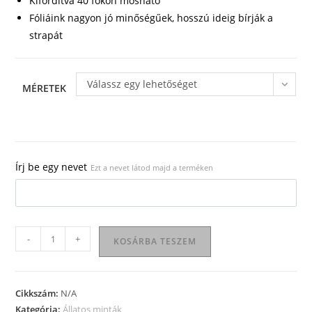
Kifordítva 40 fokon mosható
Fóliáink nagyon jó minőségűek, hosszú ideig bírják a
strapát
Válassz egy lehetőséget
MÉRETEK
Írj be egy nevet
Ezt a nevet látod majd a terméken
Állatos
-
+
KOSÁRBA TESZEM
póló
13
mennyiség
Cikkszám:
N/A
Kategória:
Állatos minták