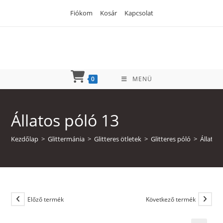
Skip
Fiókom
Kosár
Kapcsolat
to
content
0
MENÜ
Állatos póló 13
Kezdőlap
>
Glittermánia
>
Glitteres ötletek
>
Glitteres póló
>
Állatos
Előző termék
Következő termék