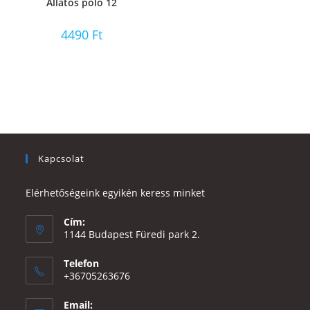
Állatos póló 12
4490
Ft
Kapcsolat
Elérhetőségeink egyikén keress minket
Cím:
1144 Budapest Füredi park 2.
Telefon
+36705263676
Email: