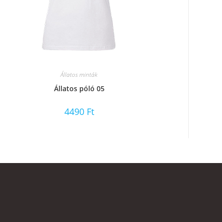
Állatos minták
Állatos póló 05
4490
Ft