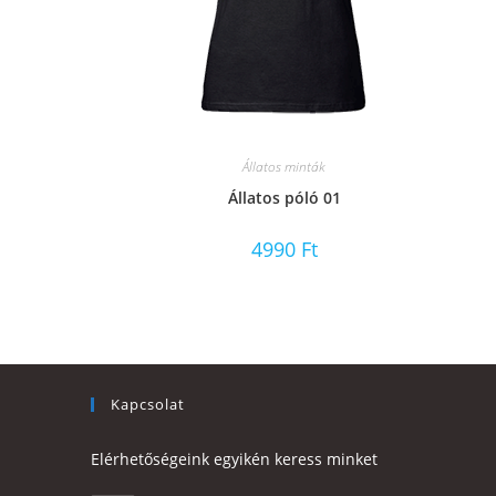
Állatos minták
Állatos póló 01
4990
Ft
Kapcsolat
Elérhetőségeink egyikén keress minket