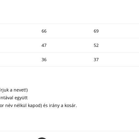
66
69
47
52
36
37
rjuk a nevet!)
ntával együtt
or név nélkül kapod) és irány a kosár.