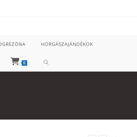
ÖGREZÓNA
HORGÁSZAJÁNDÉKOK
TOGGLE
0
WEBSITE
SEARCH