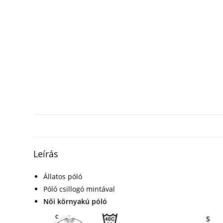
Leírás
Állatos póló
Póló csillogó mintával
Női környakú póló
S