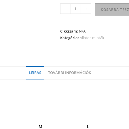
Állatos
-
+
KOSÁRBA TES
póló
36
mennyiség
Cikkszám:
N/A
Kategória:
Állatos minták
LEÍRÁS
TOVÁBBI INFORMÁCIÓK
M
L