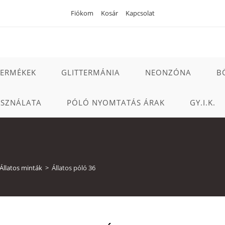
Fiókom
Kosár
Kapcsolat
TERMÉKEK
GLITTERMÁNIA
NEONZÓNA
B
ASZNÁLATA
PÓLÓ NYOMTATÁS ÁRAK
GY.I.K.
Állatos minták
>
Állatos póló 36