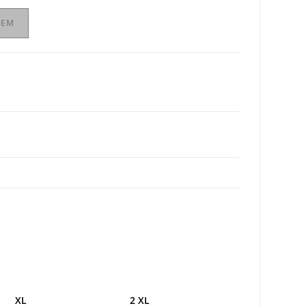
ZEM
XL
2 XL