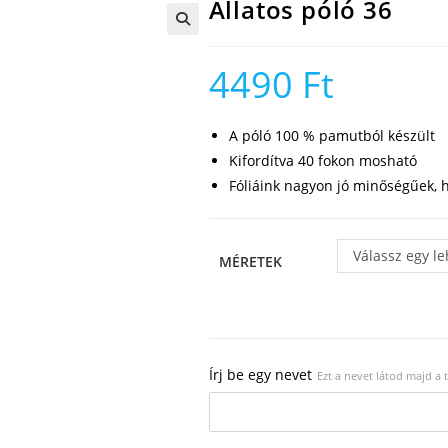
Állatos póló 36
🔍
4490
Ft
A póló 100 % pamutból készült
Kifordítva 40 fokon mosható
Fóliáink nagyon jó minőségűek, h
Válassz egy l
MÉRETEK
Írj be egy nevet
Ezt a nevet látod majd a