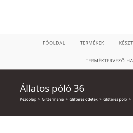
Skip
to
content
FŐOLDAL
TERMÉKEK
KÉSZ
TERMÉKTERVEZŐ H
Állatos póló 36
Kezdőlap
>
Glittermánia
>
Glitteres ötletek
>
Glitteres póló
>