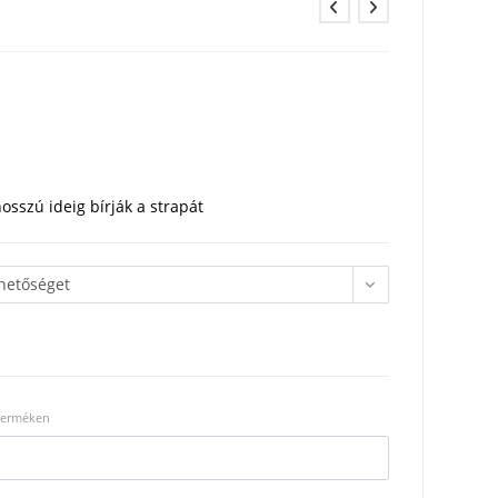
osszú ideig bírják a strapát
ehetőséget
 terméken