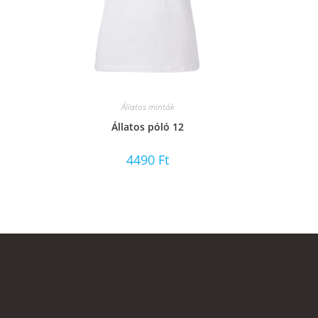
Állatos minták
Állatos póló 12
4490
Ft