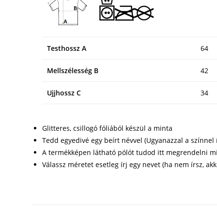
Testhossz A
64
Mellszélesség B
42
Ujjhossz C
34
Glitteres, csillogó fóliából készül a minta
Tedd egyedivé egy beírt névvel (Ugyanazzal a színnel í
A termékképen látható pólót tudod itt megrendelni mi
Válassz méretet esetleg írj egy nevet (ha nem írsz, akk