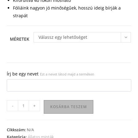
Kifordítva 40 fokon mosható
Fóliáink nagyon jó minőségűek, hosszú ideig bírják a
strapát
Válassz egy lehetőséget
MÉRETEK
Írj be egy nevet
Ezt a nevet látod majd a terméken
Állatos
-
+
KOSÁRBA TESZEM
póló
42
mennyiség
Cikkszám:
N/A
Kategória:
Állatos minták