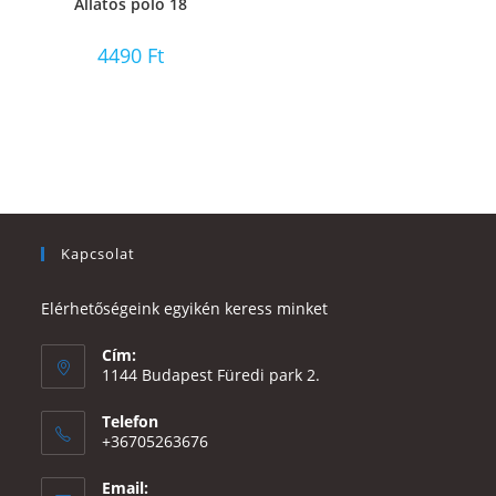
Állatos póló 18
4490
Ft
Kapcsolat
Elérhetőségeink egyikén keress minket
Cím:
1144 Budapest Füredi park 2.
Telefon
+36705263676
Email: