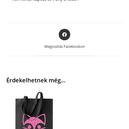
Opens
in
a
Megosztás Facebookon
new
window
Érdekelhetnek még…