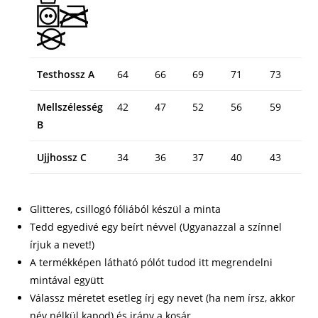
Testhossz A
64
66
69
71
73
Mellszélesség
42
47
52
56
59
B
Ujjhossz C
34
36
37
40
43
Glitteres, csillogó fóliából készül a minta
Tedd egyedivé egy beírt névvel (Ugyanazzal a színnel
írjuk a nevet!)
A termékképen látható pólót tudod itt megrendelni
mintával együtt
Válassz méretet esetleg írj egy nevet (ha nem írsz, akkor
név nélkül kapod) és irány a kosár.