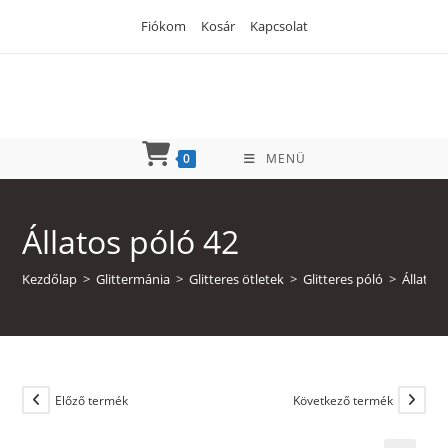
Skip
Fiókom
Kosár
Kapcsolat
to
content
0
MENÜ
Állatos póló 42
Kezdőlap
>
Glittermánia
>
Glitteres ötletek
>
Glitteres póló
>
Állatos
Előző termék
Következő termék