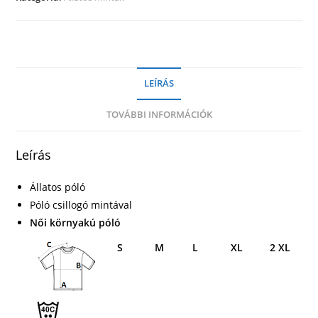
LEÍRÁS
TOVÁBBI INFORMÁCIÓK
Leírás
Állatos póló
Póló csillogó mintával
Női környakú póló
S
M
L
XL
2 XL