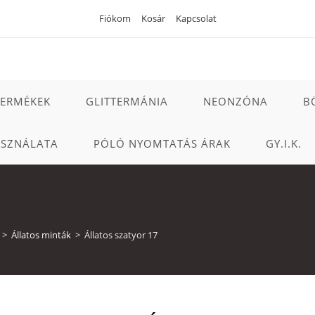
Fiókom
Kosár
Kapcsolat
TERMÉKEK
GLITTERMÁNIA
NEONZÓNA
B
ASZNÁLATA
PÓLÓ NYOMTATÁS ÁRAK
GY.I.K.
>
Állatos minták
>
Állatos szatyor 17