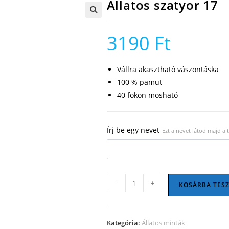
Állatos szatyor 17
🔍
3190
Ft
Vállra akasztható vászontáska
100 % pamut
40 fokon mosható
Írj be egy nevet
Ezt a nevet látod majd a
Állatos
-
+
KOSÁRBA TES
szatyor
17
mennyiség
Kategória:
Állatos minták