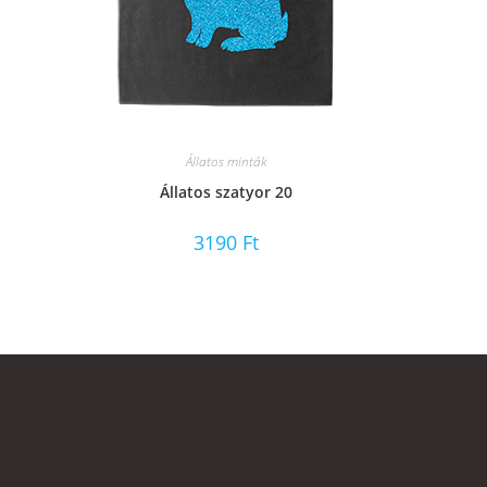
Állatos minták
Állatos szatyor 20
3190
Ft