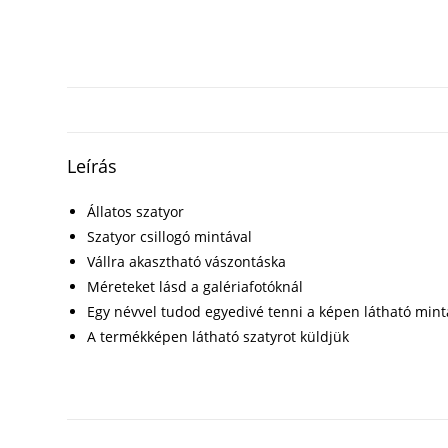
Leírás
Állatos szatyor
Szatyor csillogó mintával
Vállra akasztható vászontáska
Méreteket lásd a galériafotóknál
Egy névvel tudod egyedivé tenni a képen látható mint
A termékképen látható szatyrot küldjük