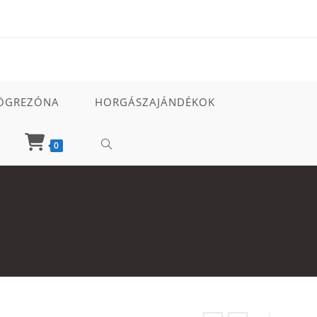
ÖGREZÓNA
HORGÁSZAJÁNDÉKOK
TOGGLE
0
WEBSITE
SEARCH