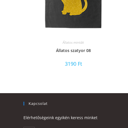
Állatos minták
Állatos szatyor 08
3190
Ft
Kapcsolat
Elérhetőségeink egyikén keress minket