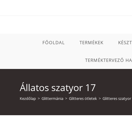
Skip
to
content
FŐOLDAL
TERMÉKEK
KÉSZ
TERMÉKTERVEZŐ H
Állatos szatyor 17
Kezdőlap
>
Glittermánia
>
Glitteres ötletek
>
Glitteres szatyor