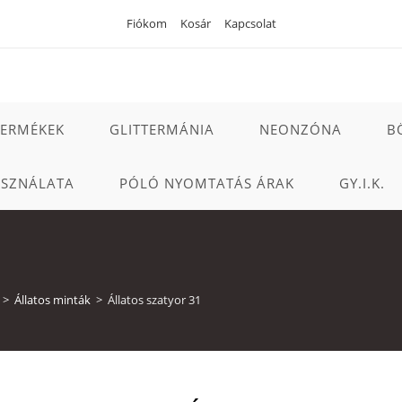
Fiókom
Kosár
Kapcsolat
TERMÉKEK
GLITTERMÁNIA
NEONZÓNA
B
ASZNÁLATA
PÓLÓ NYOMTATÁS ÁRAK
GY.I.K.
>
Állatos minták
>
Állatos szatyor 31