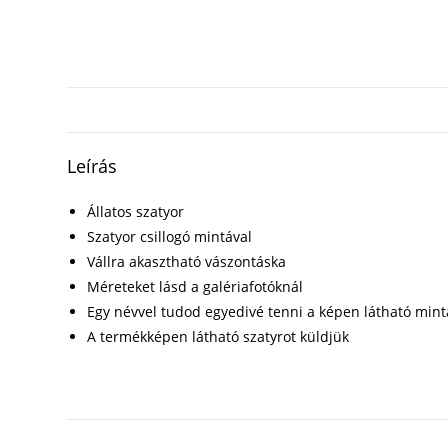
Leírás
Állatos szatyor
Szatyor csillogó mintával
Vállra akasztható vászontáska
Méreteket lásd a galériafotóknál
Egy névvel tudod egyedivé tenni a képen látható mint
A termékképen látható szatyrot küldjük