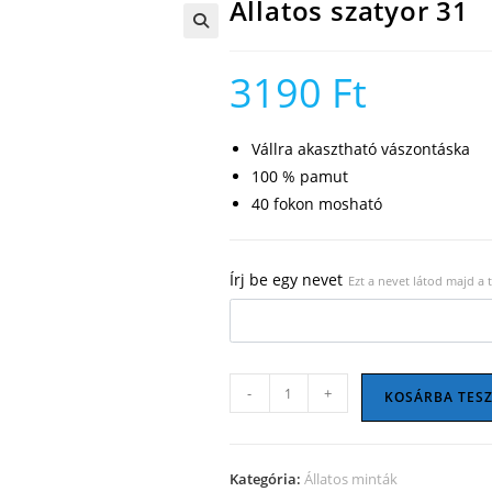
Állatos szatyor 31
🔍
3190
Ft
Vállra akasztható vászontáska
100 % pamut
40 fokon mosható
Írj be egy nevet
Ezt a nevet látod majd a
Állatos
-
+
KOSÁRBA TES
szatyor
31
mennyiség
Kategória:
Állatos minták