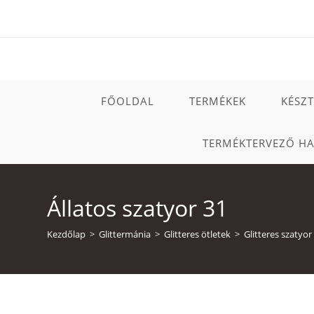
Skip
to
content
FŐOLDAL
TERMÉKEK
KÉSZ
TERMÉKTERVEZŐ H
Állatos szatyor 31
Kezdőlap
>
Glittermánia
>
Glitteres ötletek
>
Glitteres szatyor