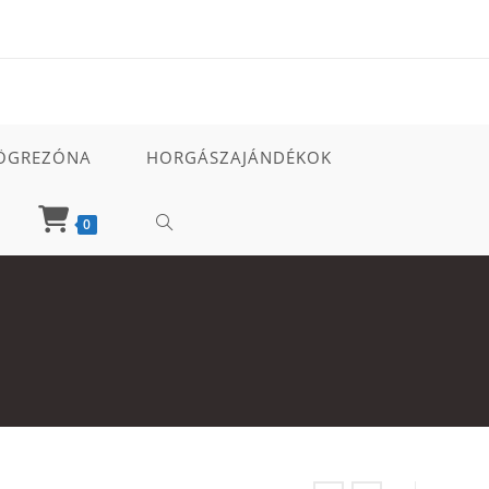
ÖGREZÓNA
HORGÁSZAJÁNDÉKOK
TOGGLE
0
WEBSITE
SEARCH