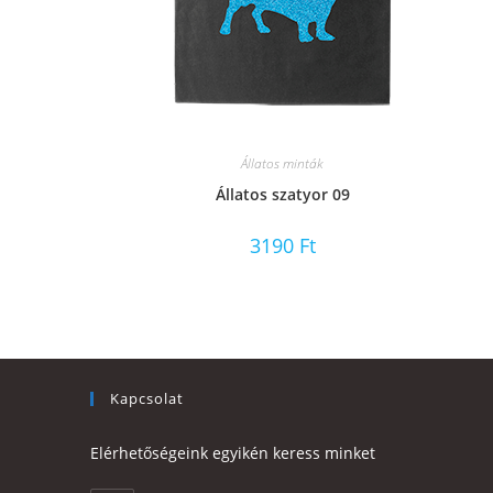
Állatos minták
Állatos szatyor 09
3190
Ft
Kapcsolat
Elérhetőségeink egyikén keress minket