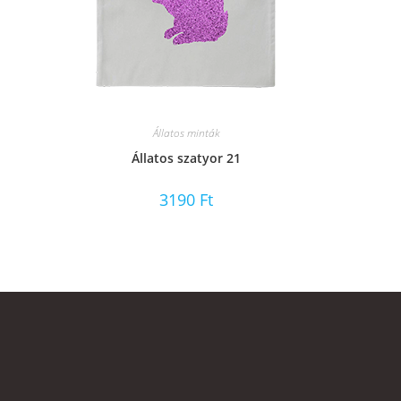
Állatos minták
Állatos szatyor 21
3190
Ft