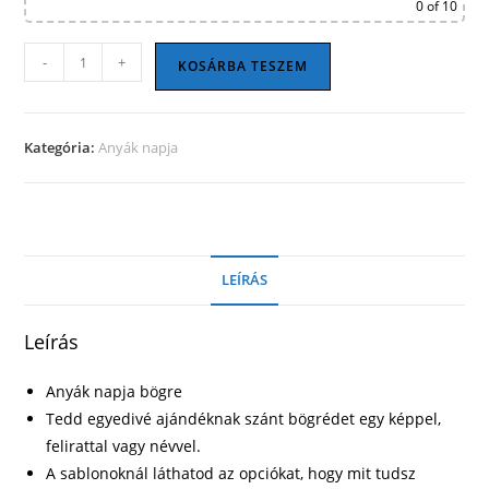
0
of 10
Anyák
-
+
KOSÁRBA TESZEM
napja
bögre
21
Kategória:
Anyák napja
mennyiség
LEÍRÁS
Leírás
Anyák napja bögre
Tedd egyedivé ajándéknak szánt bögrédet egy képpel,
felirattal vagy névvel.
A sablonoknál láthatod az opciókat, hogy mit tudsz