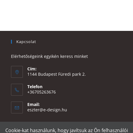
Kapcsolat
Elérhetőségeink egyikén keress minket
Cím:
1144 Budapest Füredi park 2.
Telefon
+36705263676
Email:
Opens
eszter@e-design.hu
in
your
application
Cookie-kat használunk, hogy javítsuk az Ön felhasználói