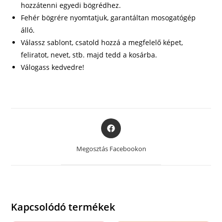
hozzátenni egyedi bögrédhez.
Fehér bögrére nyomtatjuk, garantáltan mosogatógép
álló.
Válassz sablont, csatold hozzá a megfelelő képet,
feliratot, nevet, stb. majd tedd a kosárba.
Válogass kedvedre!
Opens
in
a
Megosztás Facebookon
new
window
Kapcsolódó termékek