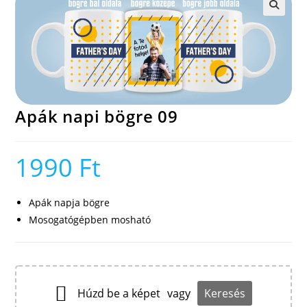
🔍
Apák napi bögre 09
1990
Ft
Apák napja bögre
Mosogatógépben mosható
Húzd be a képet
vagy
Keresés