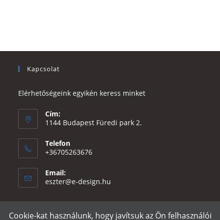
Kapcsolat
Elérhetőségeink egyikén keress minket
Cím:
1144 Budapest Füredi park 2.
Telefon
+36705263676
Email:
Opens
eszter@e-design.hu
in
your
application
Cookie-kat használunk, hogy javítsuk az Ön felhasználói