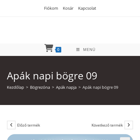
Skip
Fiókom
Kosár
Kapcsolat
to
content
0
MENÜ
Apák napi bögre 09
Kezdőlap
>
Bögrezóna
>
Apák napja
>
Apák napi bögre 09
Előző termék
Következő termék