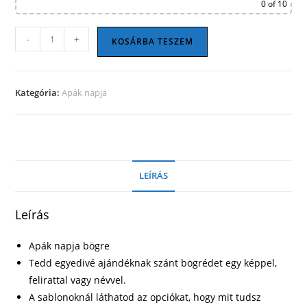
0
of 10
Apák
-
+
KOSÁRBA TESZEM
napi
bögre
09
Kategória:
Apák napja
mennyiség
LEÍRÁS
Leírás
Apák napja bögre
Tedd egyedivé ajándéknak szánt bögrédet egy képpel,
felirattal vagy névvel.
A sablonoknál láthatod az opciókat, hogy mit tudsz