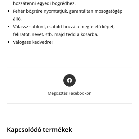
hozzátenni egyedi bögrédhez.
Fehér bögrére nyomtatjuk, garantáltan mosogatógép
álló.
Válassz sablont, csatold hozzá a megfelelő képet,
feliratot, nevet, stb. majd tedd a kosárba.
Válogass kedvedre!
Opens
in
a
Megosztás Facebookon
new
window
Kapcsolódó termékek