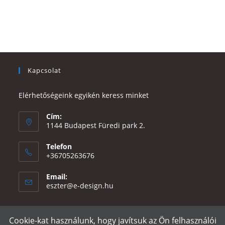
Kapcsolat
Elérhetőségeink egyikén keress minket
Cím:
1144 Budapest Füredi park 2.
Telefon
+36705263676
Email:
Opens
eszter@e-design.hu
in
your
application
Cookie-kat használunk, hogy javítsuk az Ön felhasználói