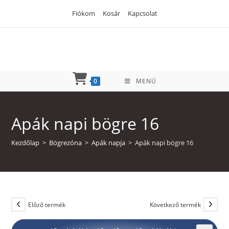
Skip
Fiókom
Kosár
Kapcsolat
to
content
0
MENÜ
Apák napi bögre 16
Kezdőlap
>
Bögrezóna
>
Apák napja
>
Apák napi bögre 16
Előző termék
Következő termék