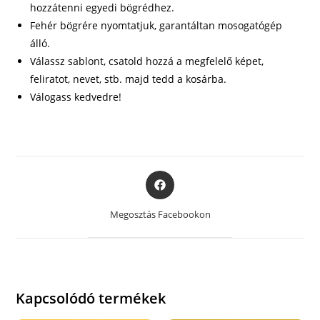
hozzátenni egyedi bögrédhez.
Fehér bögrére nyomtatjuk, garantáltan mosogatógép
álló.
Válassz sablont, csatold hozzá a megfelelő képet,
feliratot, nevet, stb. majd tedd a kosárba.
Válogass kedvedre!
Opens
in
a
Megosztás Facebookon
new
window
Kapcsolódó termékek