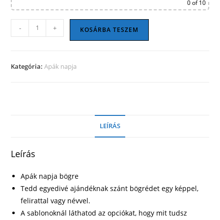
0
of 10
Apák
-
+
KOSÁRBA TESZEM
napi
bögre
16
Kategória:
Apák napja
mennyiség
LEÍRÁS
Leírás
Apák napja bögre
Tedd egyedivé ajándéknak szánt bögrédet egy képpel,
felirattal vagy névvel.
A sablonoknál láthatod az opciókat, hogy mit tudsz