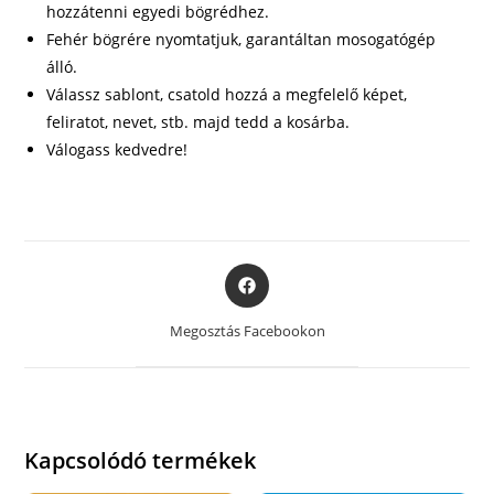
hozzátenni egyedi bögrédhez.
Fehér bögrére nyomtatjuk, garantáltan mosogatógép
álló.
Válassz sablont, csatold hozzá a megfelelő képet,
feliratot, nevet, stb. majd tedd a kosárba.
Válogass kedvedre!
Opens
in
a
Megosztás Facebookon
new
window
Kapcsolódó termékek