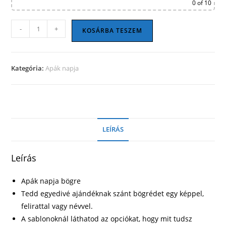
0
of 10
Apák
-
+
KOSÁRBA TESZEM
napi
bögre
17
Kategória:
Apák napja
mennyiség
LEÍRÁS
Leírás
Apák napja bögre
Tedd egyedivé ajándéknak szánt bögrédet egy képpel,
felirattal vagy névvel.
A sablonoknál láthatod az opciókat, hogy mit tudsz