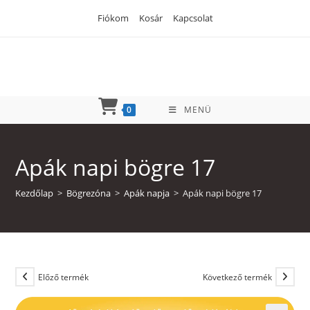
Skip
Fiókom
Kosár
Kapcsolat
to
content
0
MENÜ
Apák napi bögre 17
Kezdőlap
>
Bögrezóna
>
Apák napja
>
Apák napi bögre 17
Előző termék
Következő termék