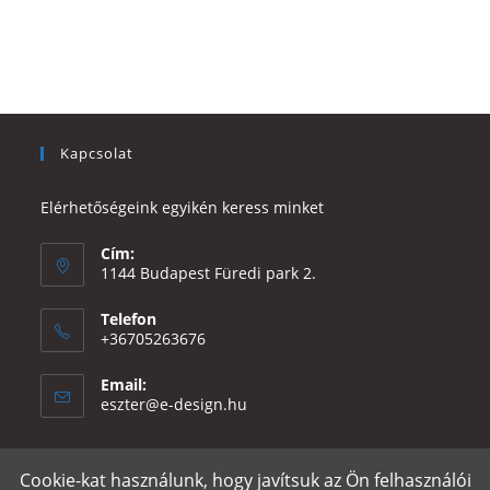
Kapcsolat
Elérhetőségeink egyikén keress minket
Cím:
1144 Budapest Füredi park 2.
Telefon
+36705263676
Email:
Opens
eszter@e-design.hu
in
your
application
Cookie-kat használunk, hogy javítsuk az Ön felhasználói