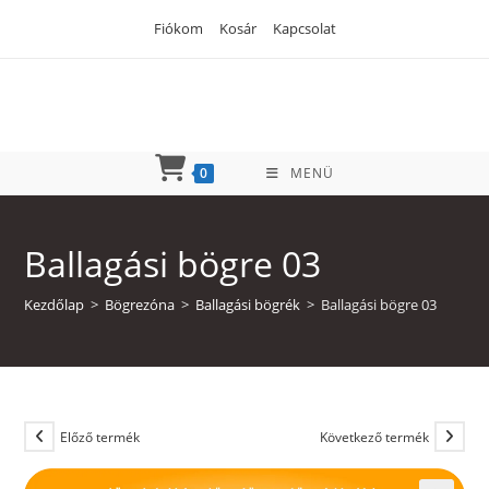
Skip
Fiókom
Kosár
Kapcsolat
to
content
0
MENÜ
Ballagási bögre 03
Kezdőlap
>
Bögrezóna
>
Ballagási bögrék
>
Ballagási bögre 03
Előző termék
Következő termék