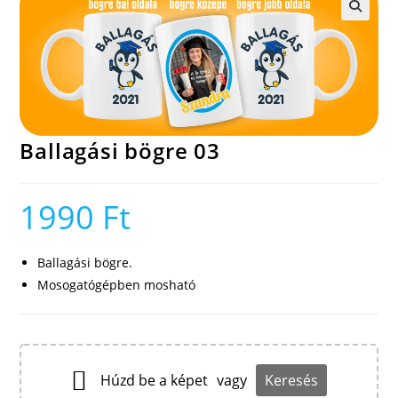
🔍
Ballagási bögre 03
1990
Ft
Ballagási bögre.
Mosogatógépben mosható
Húzd be a képet
vagy
Keresés