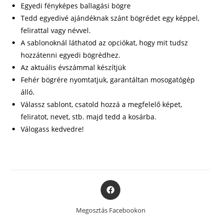
Egyedi fényképes ballagási bögre
Tedd egyedivé ajándéknak szánt bögrédet egy képpel,
felirattal vagy névvel.
A sablonoknál láthatod az opciókat, hogy mit tudsz
hozzátenni egyedi bögrédhez.
Az aktuális évszámmal készítjük
Fehér bögrére nyomtatjuk, garantáltan mosogatógép
álló.
Válassz sablont, csatold hozzá a megfelelő képet,
feliratot, nevet, stb. majd tedd a kosárba.
Válogass kedvedre!
Opens
in
a
Megosztás Facebookon
new