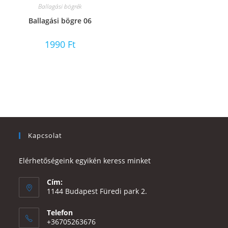
Ballagási bögrék
Ballagási bögre 06
1990
Ft
Kapcsolat
Elérhetőségeink egyikén keress minket
Cím:
1144 Budapest Füredi park 2.
Telefon
+36705263676