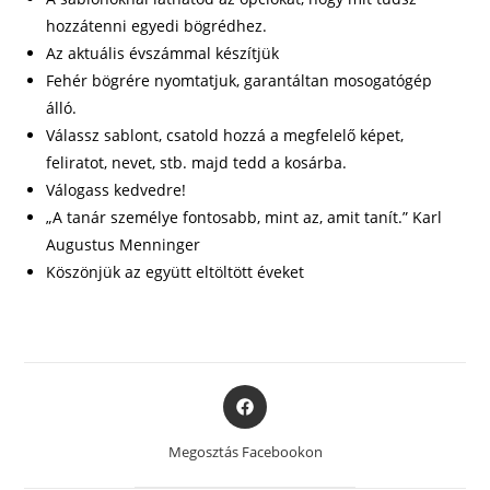
hozzátenni egyedi bögrédhez.
Az aktuális évszámmal készítjük
Fehér bögrére nyomtatjuk, garantáltan mosogatógép
álló.
Válassz sablont, csatold hozzá a megfelelő képet,
feliratot, nevet, stb. majd tedd a kosárba.
Válogass kedvedre!
„A tanár személye fontosabb, mint az, amit tanít.” Karl
Augustus Menninger
Köszönjük az együtt eltöltött éveket
Opens
in
a
Megosztás Facebookon
new
window