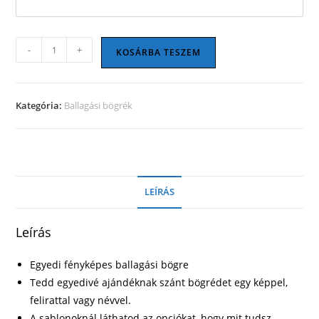
Ballagási
-
+
KOSÁRBA TESZEM
bögre
18
mennyiség
Kategória:
Ballagási bögrék
LEÍRÁS
Leírás
Egyedi fényképes ballagási bögre
Tedd egyedivé ajándéknak szánt bögrédet egy képpel,
felirattal vagy névvel.
A sablonoknál láthatod az opciókat, hogy mit tudsz