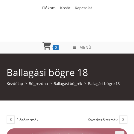
Skip
Fiókom
Kosár
Kapcsolat
to
content
0
MENÜ
Ballagási bögre 18
Kezdőlap
>
Bögrezóna
>
Ballagási bögrék
>
Ballagási bögre 18
Előző termék
Következő termék