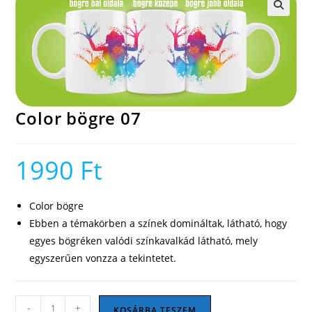
🔍
Color bögre 07
1990
Ft
Color bögre
Ebben a témakörben a színek domináltak, látható, hogy
egyes bögréken valódi színkavalkád látható, mely
egyszerűen vonzza a tekintetet.
Color
-
+
KOSÁRBA TESZEM