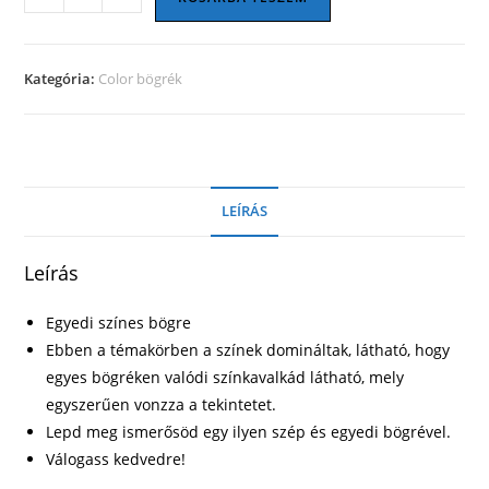
bögre
07
mennyiség
Kategória:
Color bögrék
LEÍRÁS
Leírás
Egyedi színes bögre
Ebben a témakörben a színek domináltak, látható, hogy
egyes bögréken valódi színkavalkád látható, mely
egyszerűen vonzza a tekintetet.
Lepd meg ismerősöd egy ilyen szép és egyedi bögrével.
Válogass kedvedre!