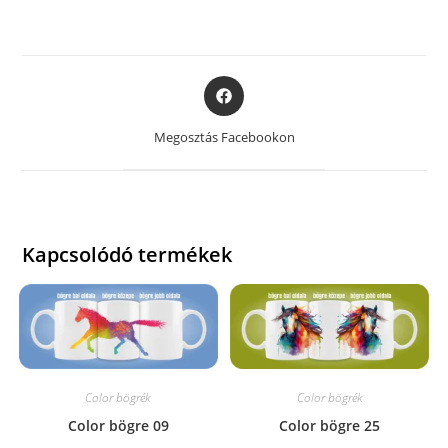
Opens
in
a
Megosztás Facebookon
new
window
Kapcsolódó termékek
Color bögrék
Color bögrék
Color bögre 09
Color bögre 25