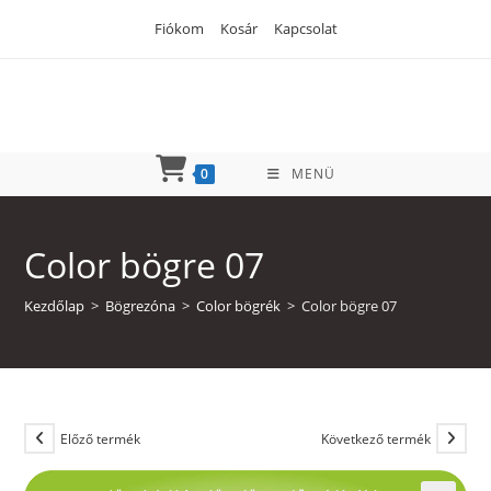
Skip
Fiókom
Kosár
Kapcsolat
to
content
0
MENÜ
Color bögre 07
Kezdőlap
>
Bögrezóna
>
Color bögrék
>
Color bögre 07
Előző termék
Következő termék