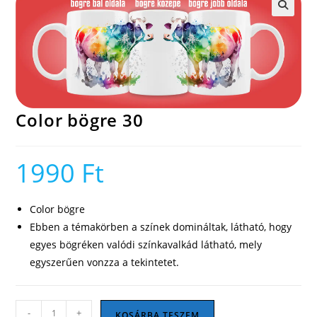
🔍
Color bögre 30
1990
Ft
Color bögre
Ebben a témakörben a színek domináltak, látható, hogy
egyes bögréken valódi színkavalkád látható, mely
egyszerűen vonzza a tekintetet.
Color
-
+
KOSÁRBA TESZEM