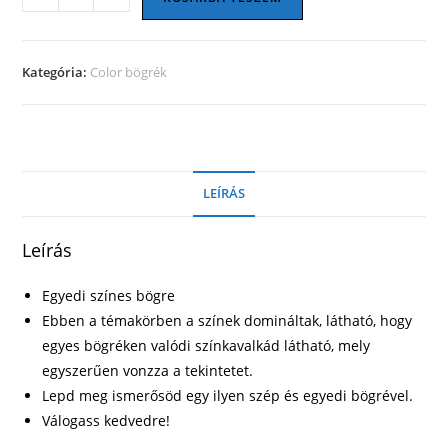
bögre
30
mennyiség
Kategória:
Color bögrék
LEÍRÁS
Leírás
Egyedi színes bögre
Ebben a témakörben a színek domináltak, látható, hogy
egyes bögréken valódi színkavalkád látható, mely
egyszerűen vonzza a tekintetet.
Lepd meg ismerősöd egy ilyen szép és egyedi bögrével.
Válogass kedvedre!