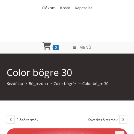
Skip
Fiókom
Kosár
Kapcsolat
to
content
0
MENÜ
Color bögre 30
Kezdőlap
>
Bögrezóna
>
Color bögrék
>
Color bögre 30
Előző termék
Következő termék