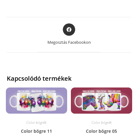
Opens
in
a
Megosztás Facebookon
new
window
Kapcsolódó termékek
Color bögrék
Color bögrék
Color bögre 11
Color bögre 05