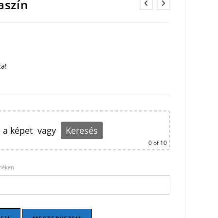
aszín
za!
 a képet
vagy
Keresés
0
of 10
rméken