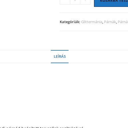
KOSÁRBA TES
párna
rózsaszín
mennyiség
Kategóriák:
Glittermánia
,
Párnák
,
Párná
LEÍRÁS