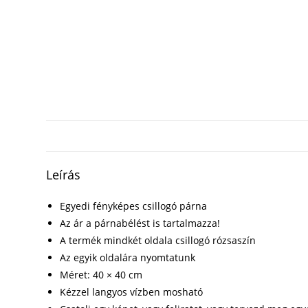
Leírás
Egyedi fényképes csillogó párna
Az ár a párnabélést is tartalmazza!
A termék mindkét oldala csillogó rózsaszín
Az egyik oldalára nyomtatunk
Méret: 40 × 40 cm
Kézzel langyos vízben mosható