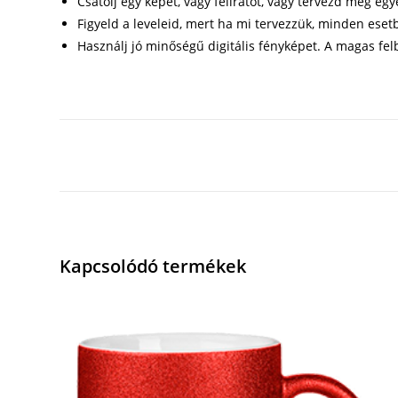
Csatolj egy képet, vagy feliratot, vagy tervezd meg eg
Figyeld a leveleid, mert ha mi tervezzük, minden eset
Használj jó minőségű digitális fényképet. A magas f
Kapcsolódó termékek