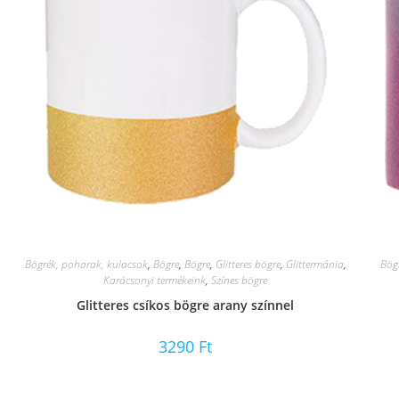
Bögrék, poharak, kulacsok
,
Bögre
,
Bögre
,
Glitteres bögre
,
Glittermánia
,
Bög
Karácsonyi termékeink
,
Színes bögre
Glitteres csíkos bögre arany színnel
3290
Ft