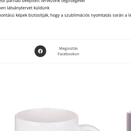
yedi párnád beépített tervezőnk segítségével
ben látványtervet küldünk
elbontású képek biztosítják, hogy a szublimációs nyomtatás során 
Opens
Megosztás
Facebookon
in
a
new
window