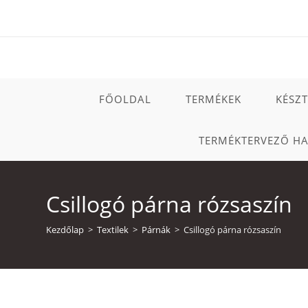
Skip
to
content
FŐOLDAL
TERMÉKEK
KÉSZ
TERMÉKTERVEZŐ H
Csillogó párna rózsaszín
Kezdőlap
>
Textilek
>
Párnák
>
Csillogó párna rózsaszín