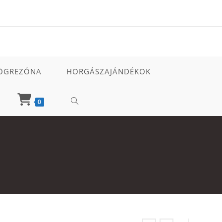
ÖGREZÓNA
HORGÁSZAJÁNDÉKOK
TOGGLE
0
WEBSITE
SEARCH