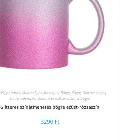
rék, poharak, kulacsok
,
Anyák napja
,
Bögre
,
Bögre
,
Glitteres bögre
,
Glittermánia
,
Karácsonyi termékeink
,
Színes bögre
Glitteres színátmenetes bögre ezüst-rózsaszín
3290
Ft