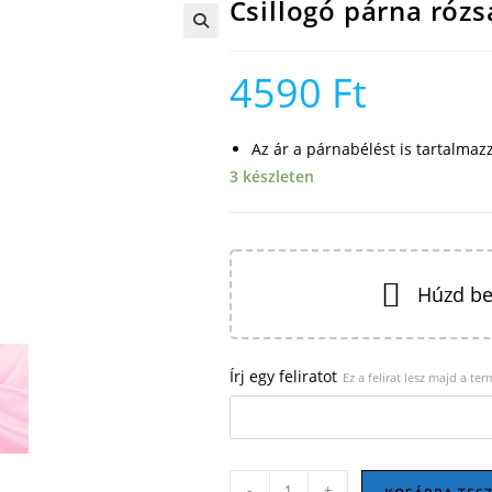
Csillogó párna rózs
🔍
4590
Ft
Az ár a párnabélést is tartalmaz
3 készleten
Húzd be
Írj egy feliratot
Ez a felirat lesz majd a te
Csillogó
-
+