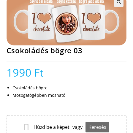
🔍
Csokoládés bögre 03
1990
Ft
Csokoládés bögre
Mosogatógépben mosható
Húzd be a képet
vagy
Keresés