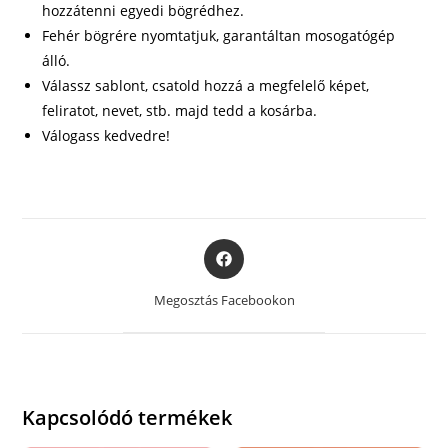
hozzátenni egyedi bögrédhez.
Fehér bögrére nyomtatjuk, garantáltan mosogatógép
álló.
Válassz sablont, csatold hozzá a megfelelő képet,
feliratot, nevet, stb. majd tedd a kosárba.
Válogass kedvedre!
Opens
in
a
Megosztás Facebookon
new
window
Kapcsolódó termékek