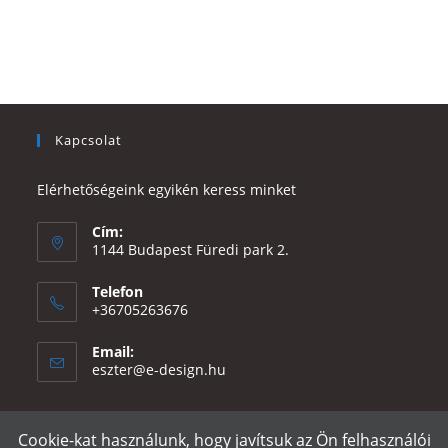
Kapcsolat
Elérhetőségeink egyikén keress minket
Cím:
1144 Budapest Füredi park 2.
Telefon
+36705263676
Email:
Opens
eszter@e-design.hu
in
your
application
Cookie-kat használunk, hogy javítsuk az Ön felhasználói