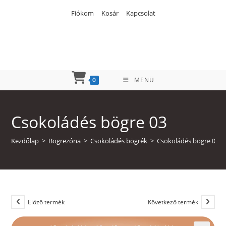
Skip
Fiókom
Kosár
Kapcsolat
to
content
0
MENÜ
Csokoládés bögre 03
Kezdőlap
>
Bögrezóna
>
Csokoládés bögrék
>
Csokoládés bögre 03
Előző termék
Következő termék