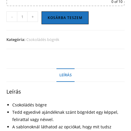
0
of 10
Csokoládés
-
+
KOSÁRBA TESZEM
bögre
03
mennyiség
Kategória:
Csokoládés bögrék
LEÍRÁS
Leírás
Csokoládés bögre
Tedd egyedivé ajándéknak szánt bögrédet egy képpel,
felirattal vagy névvel.
A sablonoknál láthatod az opciókat, hogy mit tudsz