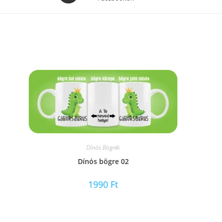
a
new
window
Dínós Bögrék
Dínós bögre 02
1990
Ft