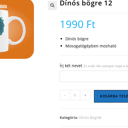
Dínós bögre 12
🔍
1990
Ft
Dínós bögre
Mosogatógépben mosható
Írj két nevet
Ez a két név szerepel majd a 
Dínós
-
+
KOSÁRBA TES
bögre
12
mennyiség
Kategória:
Dínós Bögrék