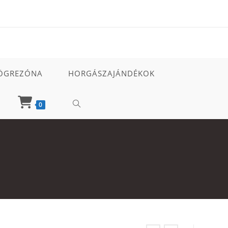
ÖGREZÓNA
HORGÁSZAJÁNDÉKOK
TOGGLE
0
WEBSITE
SEARCH