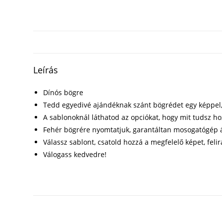
Leírás
Dínós bögre
Tedd egyedivé ajándéknak szánt bögrédet egy képpel, f
A sablonoknál láthatod az opciókat, hogy mit tudsz h
Fehér bögrére nyomtatjuk, garantáltan mosogatógép á
Válassz sablont, csatold hozzá a megfelelő képet, felir
Válogass kedvedre!