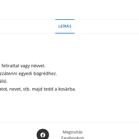
LEÍRÁS
elirattal vagy névvel.
ozzátenni egyedi bögrédhez.
lló.
atot, nevet, stb. majd tedd a kosárba.
Opens
Megosztás
Facebookon
in