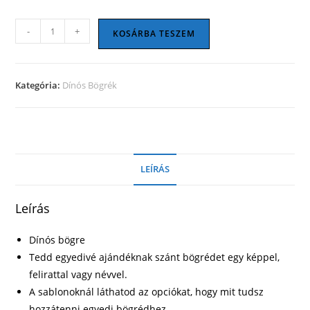
Dínós
-
+
KOSÁRBA TESZEM
bögre
20
mennyiség
Kategória:
Dínós Bögrék
LEÍRÁS
Leírás
Dínós bögre
Tedd egyedivé ajándéknak szánt bögrédet egy képpel,
felirattal vagy névvel.
A sablonoknál láthatod az opciókat, hogy mit tudsz
hozzátenni egyedi bögrédhez.