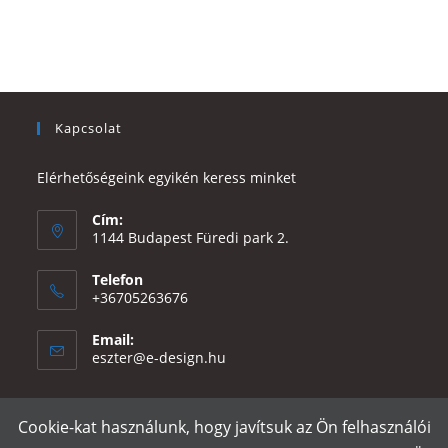
Kapcsolat
Elérhetőségeink egyikén keress minket
Cím:
1144 Budapest Füredi park 2.
Telefon
+36705263676
Email:
Opens
eszter@e-design.hu
in
your
application
Cookie-kat használunk, hogy javítsuk az Ön felhasználói