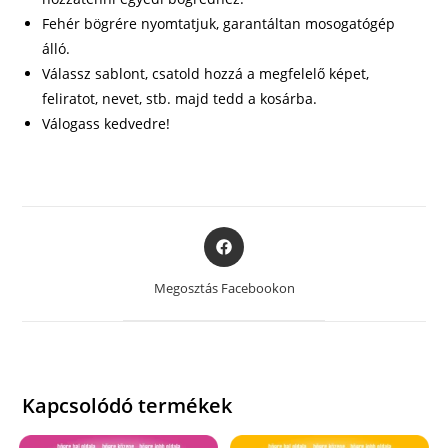
Fehér bögrére nyomtatjuk, garantáltan mosogatógép
álló.
Válassz sablont, csatold hozzá a megfelelő képet,
feliratot, nevet, stb. majd tedd a kosárba.
Válogass kedvedre!
Opens
in
a
Megosztás Facebookon
new
window
Kapcsolódó termékek