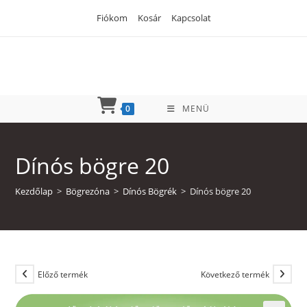
Skip
Fiókom
Kosár
Kapcsolat
to
content
0
MENÜ
Dínós bögre 20
Kezdőlap
>
Bögrezóna
>
Dínós Bögrék
>
Dínós bögre 20
Előző termék
Következő termék