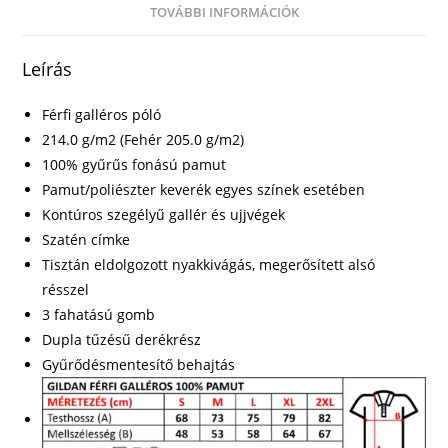
TOVÁBBI INFORMÁCIÓK
Leírás
Férfi galléros póló
214.0 g/m2 (Fehér 205.0 g/m2)
100% gyűrűs fonású pamut
Pamut/poliészter keverék egyes színek esetében
Kontúros szegélyű gallér és ujjvégek
Szatén címke
Tisztán eldolgozott nyakkivágás, megerősített alsó
résszel
3 fahatású gomb
Dupla tűzésű derékrész
Gyűrődésmentesítő behajtás