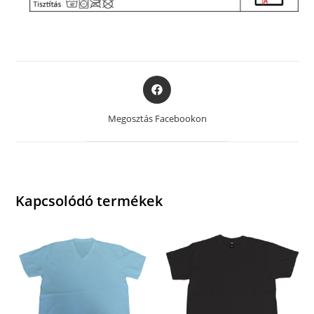
Opens
in
a
Megosztás Facebookon
new
window
Kapcsolódó termékek