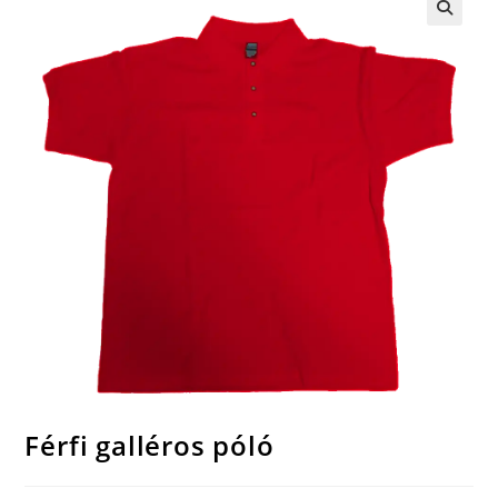
🔍
Férfi galléros póló