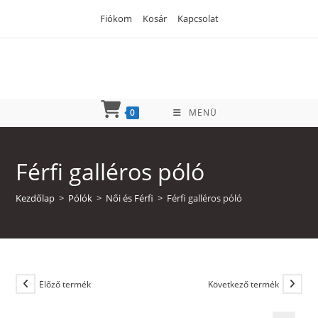
Skip
Fiókom
Kosár
Kapcsolat
to
content
0
MENÜ
Férfi galléros póló
Kezdőlap
>
Pólók
>
Női és Férfi
>
Férfi galléros póló
Előző termék
Következő termék