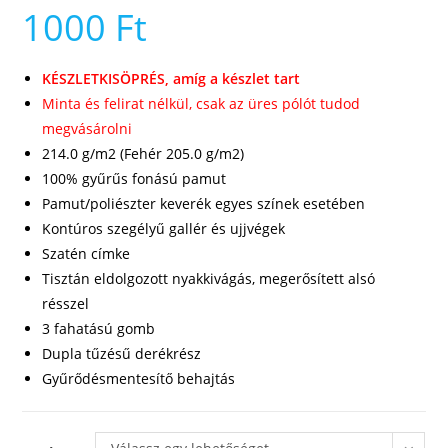
1000
Ft
KÉSZLETKISÖPRÉS, amíg a készlet tart
Minta és felirat nélkül, csak az üres pólót tudod
megvásárolni
214.0 g/m2 (Fehér 205.0 g/m2)
100% gyűrűs fonású pamut
Pamut/poliészter keverék egyes színek esetében
Kontúros szegélyű gallér és ujjvégek
Szatén címke
Tisztán eldolgozott nyakkivágás, megerősített alsó
résszel
3 fahatású gomb
Dupla tűzésű derékrész
Gyűrődésmentesítő behajtás