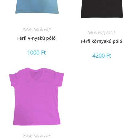
Pólók
,
Női és Férfi
Női és Férfi
,
Pólók
Férfi V-nyakú póló
Férfi környakú póló
1000
Ft
4200
Ft
Pólók
,
Női és Férfi