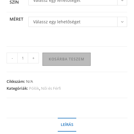
Válassz egy lehetőséget
SZÍN
MÉRET
Válassz egy lehetőséget
Férfi
-
+
KOSÁRBA TESZEM
galléros
póló
mennyiség
Cikkszám:
N/A
Kategóriák:
Pólók
,
Női és Férfi
LEÍRÁS