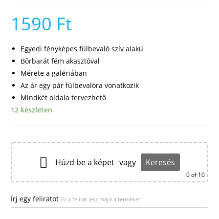
1590
Ft
Egyedi fényképes fülbevaló szív alakú
Bőrbarát fém akasztóval
Mérete a galériában
Az ár egy pár fülbevalóra vonatkozik
Mindkét oldala tervezhető
12 készleten
Húzd be a képet
vagy
Keresés
0
of 10
Írj egy feliratot
Ez a felirat lesz majd a terméken