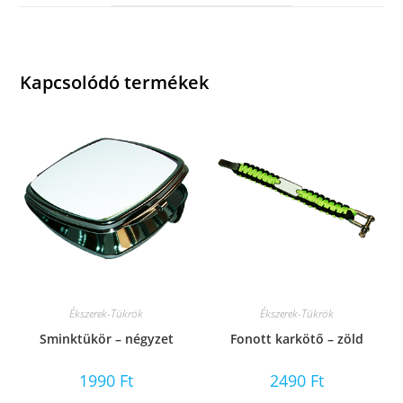
window
Kapcsolódó termékek
Ékszerek-Tükrök
Ékszerek-Tükrök
Sminktükör – négyzet
Fonott karkötő – zöld
1990
Ft
2490
Ft