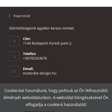
Kapcsolat
Elérhetőségeink egyikén keress minket
Cím:
1144 Budapest Füredi park 2.
Telefon
+36705263676
Email:
Opens
eszter@e-design.hu
in
your
application
Cookie-kat használunk, hogy javítsuk az Ön felhasználói
Rólunk
Szállítás és fizetés
Adatvédelmi tájékoztató
ÁSZF
élményét weboldalunkon. A weboldal böngészésével Ön
Póló nyomtatás
Gy.I.K.
elfogadja a cookie-k használatát!
e-design.hu