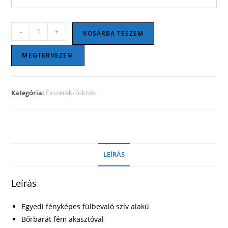
Fülbevaló
-
+
KOSÁRBA TESZEM
szív
alakú
MEGTERVEZEM
mennyiség
Kategória:
Ékszerek-Tükrök
LEÍRÁS
Leírás
Egyedi fényképes fülbevaló szív alakú
Bőrbarát fém akasztóval