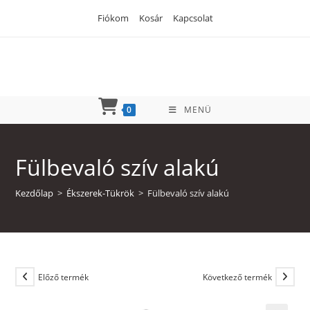
Skip
Fiókom
Kosár
Kapcsolat
to
content
0
MENÜ
Fülbevaló szív alakú
Kezdőlap
>
Ékszerek-Tükrök
>
Fülbevaló szív alakú
Előző termék
Következő termék