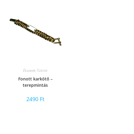
Ékszerek-Tükrök
Fonott karkötő –
terepmintás
2490
Ft