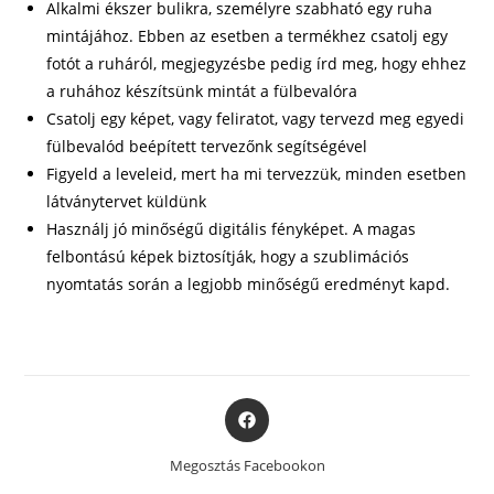
Alkalmi ékszer bulikra, személyre szabható egy ruha
mintájához. Ebben az esetben a termékhez csatolj egy
fotót a ruháról, megjegyzésbe pedig írd meg, hogy ehhez
a ruhához készítsünk mintát a fülbevalóra
Csatolj egy képet, vagy feliratot, vagy tervezd meg egyedi
fülbevalód beépített tervezőnk segítségével
Figyeld a leveleid, mert ha mi tervezzük, minden esetben
látványtervet küldünk
Használj jó minőségű digitális fényképet. A magas
felbontású képek biztosítják, hogy a szublimációs
nyomtatás során a legjobb minőségű eredményt kapd.
Opens
in
a
Megosztás Facebookon
new