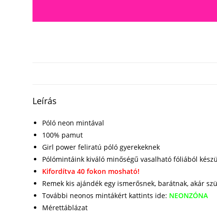
Leírás
Póló neon mintával
100% pamut
Girl power feliratú póló gyerekeknek
Pólómintáink kiváló minőségű vasalható fóliából kész
Kifordítva 40 fokon mosható!
Remek kis ajándék egy ismerősnek, barátnak, akár sz
További neonos mintákért kattints ide:
NEONZÓNA
Mérettáblázat