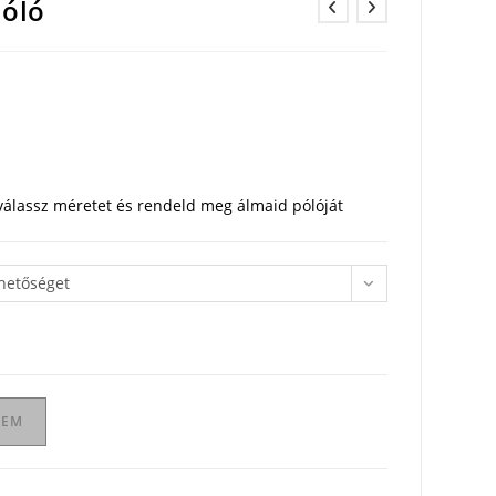
póló
 válassz méretet és rendeld meg álmaid pólóját
ehetőséget
ZEM