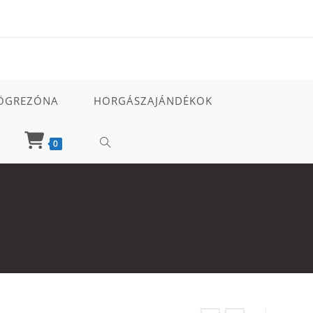
ÖGREZÓNA
HORGÁSZAJÁNDÉKOK
TOGGLE
0
WEBSITE
SEARCH