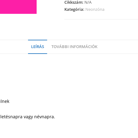
Cikkszám:
N/A
mennyiség
Kategória:
Neonzóna
LEÍRÁS
TOVÁBBI INFORMÁCIÓK
ülnek
ületésnapra vagy névnapra.