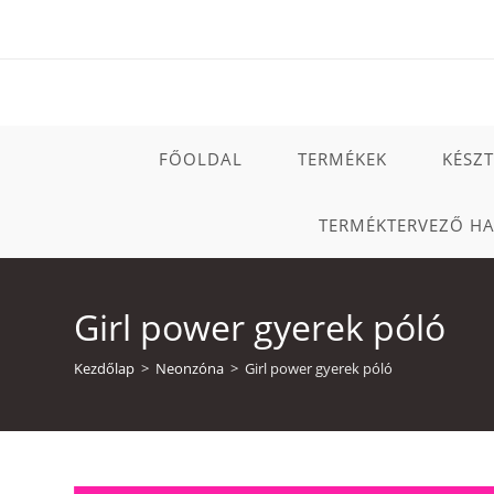
Skip
to
content
FŐOLDAL
TERMÉKEK
KÉSZ
TERMÉKTERVEZŐ H
Girl power gyerek póló
Kezdőlap
>
Neonzóna
>
Girl power gyerek póló