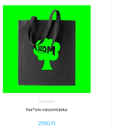
Neonzóna
Fas*om vászontáska
2990
Ft