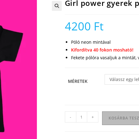
Girl power gyerek 
🔍
4200
Ft
Póló neon mintával
Kifordítva 40 fokon mosható!
Fekete pólóra vasaljuk a mintát,
Válassz egy l
MÉRETEK
Girl
-
+
KOSÁRBA TES
power
gyerek
póló