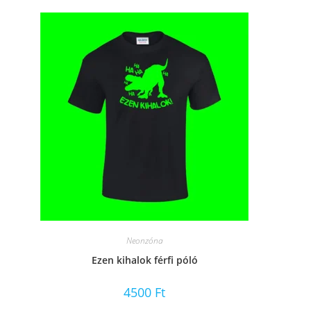
Neonzóna
Ezen kihalok férfi póló
4500
Ft