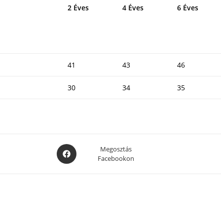
2 Éves
4 Éves
6 Éves
41
43
46
30
34
35
Opens
Megosztás
Facebookon
in
a
new
window