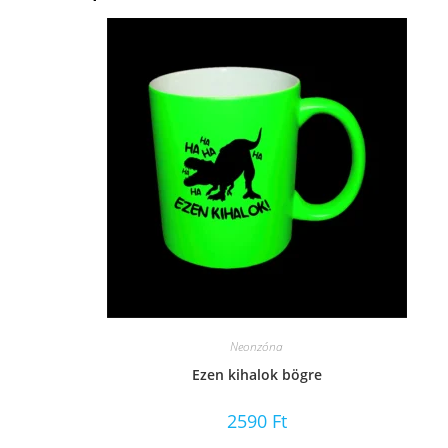
Neonzóna
Ezen kihalok bögre
2590
Ft