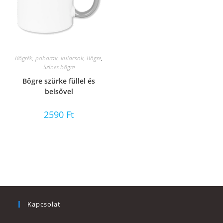
Bögrék, poharak, kulacsok
,
Bögre
,
Színes bögre
Bögre szürke füllel és
belsővel
2590
Ft
Kapcsolat