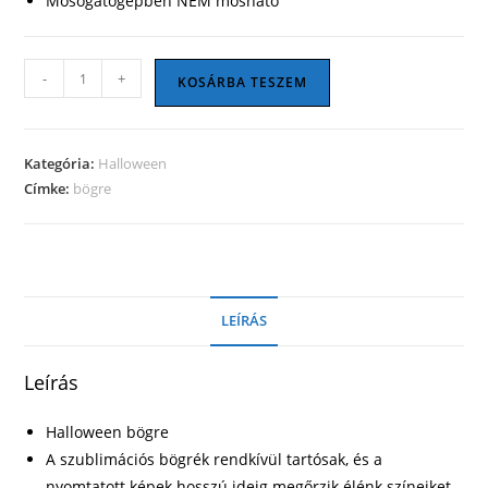
Mosogatógépben NEM mosható
Halloween
-
+
KOSÁRBA TESZEM
bögre
05
mennyiség
Kategória:
Halloween
Címke:
bögre
LEÍRÁS
Leírás
Halloween bögre
A szublimációs bögrék rendkívül tartósak, és a
nyomtatott képek hosszú ideig megőrzik élénk színeiket.