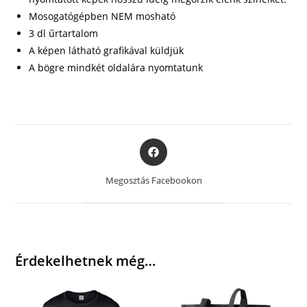
Mosogatógépben NEM mosható
3 dl űrtartalom
A képen látható grafikával küldjük
A bögre mindkét oldalára nyomtatunk
Opens
in
a
Megosztás Facebookon
new
window
Érdekelhetnek még…