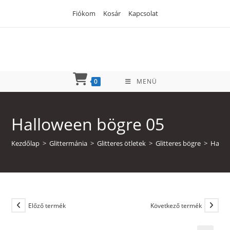
Skip
Fiókom
Kosár
Kapcsolat
to
content
0
MENÜ
Halloween bögre 05
Kezdőlap
>
Glittermánia
>
Glitteres ötletek
>
Glitteres bögre
>
Hallo
Előző termék
Következő termék