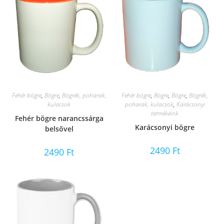
Fehér bögre
,
Bögre
,
Bögrék, poharak,
Fehér bögre
,
Bögre
,
Bögre
,
Bögrék,
kulacsok
poharak, kulacsok
,
Karácsonyi
termékeink
Fehér bögre narancssárga
Karácsonyi bögre
belsővel
2490
Ft
2490
Ft