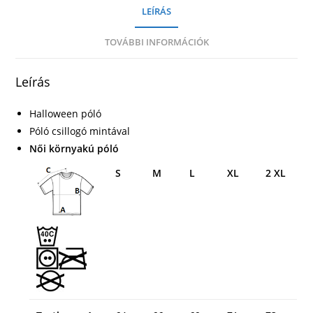
LEÍRÁS
TOVÁBBI INFORMÁCIÓK
Leírás
Halloween póló
Póló csillogó mintával
Női környakú póló
S
M
L
XL
2 XL