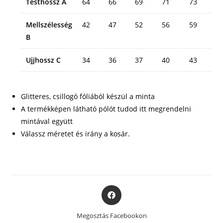
Testhossz A
64
66
69
71
73
Mellszélesség
42
47
52
56
59
B
Ujjhossz C
34
36
37
40
43
Glitteres, csillogó fóliából készül a minta
A termékképen látható pólót tudod itt megrendelni
mintával együtt
Válassz méretet és irány a kosár.
Opens
in
a
Megosztás Facebookon
new