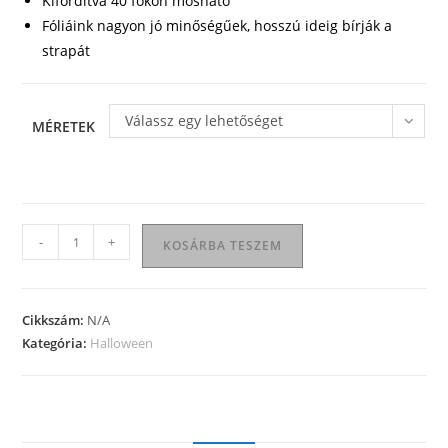
Kifordítva 40 fokon mosható
Fóliáink nagyon jó minőségűek, hosszú ideig bírják a
strapát
Válassz egy lehetőséget
MÉRETEK
Halloween
-
+
KOSÁRBA TESZEM
póló
03
mennyiség
Cikkszám:
N/A
Kategória:
Halloween