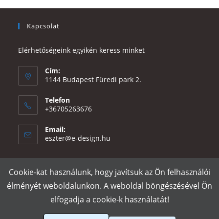
Kapcsolat
Elérhetőségeink egyikén keress minket
Cím:
1144 Budapest Füredi park 2.
Telefon
+36705263676
Email:
Opens
eszter@e-design.hu
in
your
application
Cookie-kat használunk, hogy javítsuk az Ön felhasználói
Rólunk
Szállítás és fizetés
Adatvédelmi tájékoztató
ÁSZF
élményét weboldalunkon. A weboldal böngészésével Ön
Póló nyomtatás
Gy.I.K.
elfogadja a cookie-k használatát!
e-design.hu