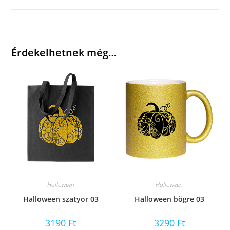
window
Érdekelhetnek még…
Halloween
Halloween
Halloween szatyor 03
Halloween bögre 03
3190
Ft
3290
Ft