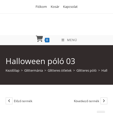
Skip
Fiókom
Kosár
Kapcsolat
to
content
0
MENÜ
Halloween póló 03
Kezdőlap
>
Glittermánia
>
Glitteres ötletek
>
Glitteres póló
>
Hallow
Előző termék
Következő termék