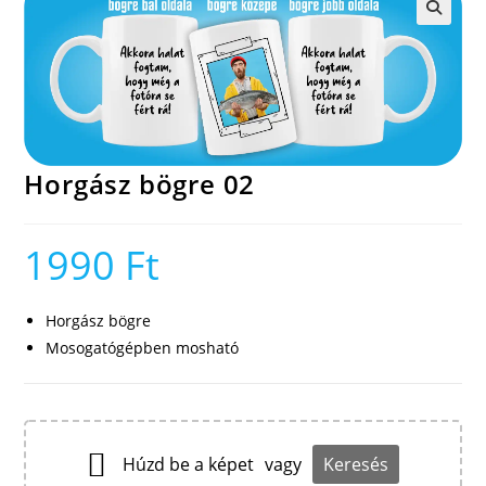
🔍
Horgász bögre 02
1990
Ft
Horgász bögre
Mosogatógépben mosható
Húzd be a képet
vagy
Keresés