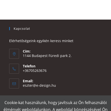
Kapcsolat
Elérhetőségeink egyikén keress minket
Cím:
1144 Budapest Füredi park 2.
Telefon
+36705263676
Email:
Opens
eszter@e-design.hu
in
your
application
Cookie-kat használunk, hogy javítsuk az Ön felhasználói
Rólunk
Szállítás és fizetés
Adatvédelmi tájékoztató
ÁSZF
élményét weboldalunkon. A weboldal böngészésével Ön