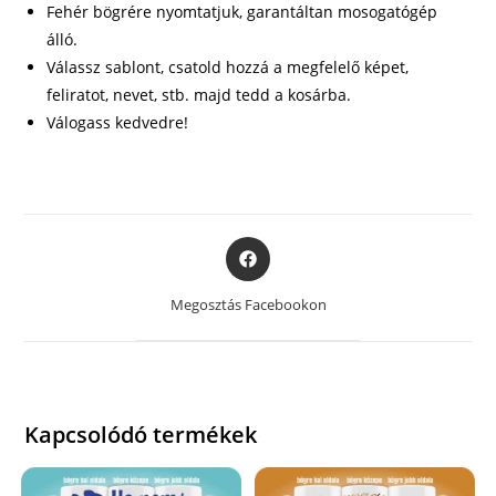
Fehér bögrére nyomtatjuk, garantáltan mosogatógép
álló.
Válassz sablont, csatold hozzá a megfelelő képet,
feliratot, nevet, stb. majd tedd a kosárba.
Válogass kedvedre!
Opens
in
a
Megosztás Facebookon
new
window
Kapcsolódó termékek