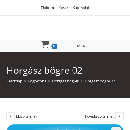
Skip
Fiókom
Kosár
Kapcsolat
to
content
0
MENÜ
Horgász bögre 02
Kezdőlap
>
Bögrezóna
>
Horgász bögrék
>
Horgász bögre 02
Előző termék
Következő termék