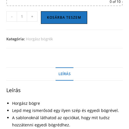
0
of 10
Horgász
-
+
KOSÁRBA TESZEM
bögre
02
mennyiség
Kategória:
Horgász bögrék
LEÍRÁS
Leírás
Horgász bögre
Lepd meg ismerősöd egy ilyen szép és egyedi bögrével.
A sablonoknál láthatod az opciókat, hogy mit tudsz
hozzátenni egyedi bögrédhez.