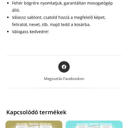
Fehér bögrére nyomtatjuk, garantáltan mosogatógép
álló.
Válassz sablont, csatold hozzá a megfelelő képet,
feliratot, nevet, stb. majd tedd a kosárba.
Válogass kedvedre!
Opens
in
a
Megosztás Facebookon
new
window
Kapcsolódó termékek