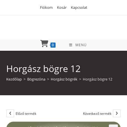
Skip
Fiókom
Kosár
Kapcsolat
to
content
0
MENÜ
Horgász bögre 12
Kezdőlap
>
Bögrezóna
>
Horgász bögrék
>
Horgász bögre 12
Előző termék
Következő termék