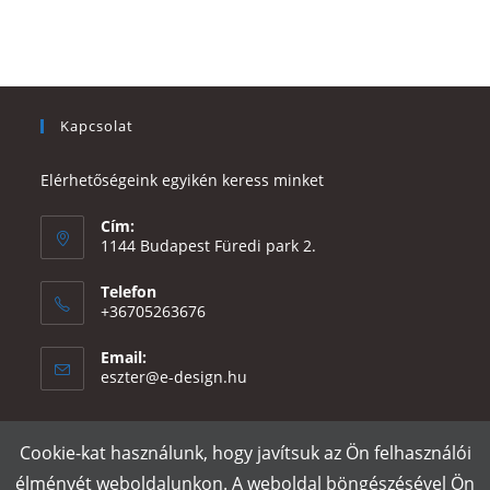
Kapcsolat
Elérhetőségeink egyikén keress minket
Cím:
1144 Budapest Füredi park 2.
Telefon
+36705263676
Email:
Opens
eszter@e-design.hu
in
your
application
Cookie-kat használunk, hogy javítsuk az Ön felhasználói
Rólunk
Szállítás és fizetés
Adatvédelmi tájékoztató
ÁSZF
élményét weboldalunkon. A weboldal böngészésével Ön