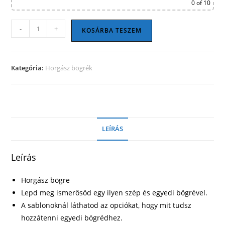
0
of 10
Horgász
-
+
KOSÁRBA TESZEM
bögre
12
mennyiség
Kategória:
Horgász bögrék
LEÍRÁS
Leírás
Horgász bögre
Lepd meg ismerősöd egy ilyen szép és egyedi bögrével.
A sablonoknál láthatod az opciókat, hogy mit tudsz
hozzátenni egyedi bögrédhez.