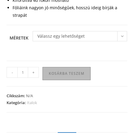
Kifordítva 40 fokon mosható
Fóliáink nagyon jó minőségűek, hosszú ideig bírják a
strapát
Válassz egy lehetőséget
MÉRETEK
Italos
-
+
KOSÁRBA TESZEM
póló
07
mennyiség
Cikkszám:
N/A
Kategória:
Italok