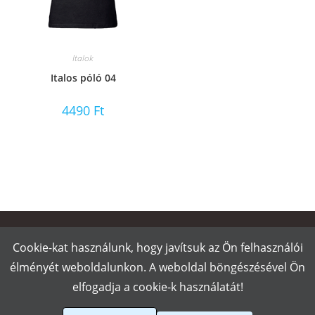
Italok
Italos póló 04
4490
Ft
Kapcsolat
Cookie-kat használunk, hogy javítsuk az Ön felhasználói
élményét weboldalunkon. A weboldal böngészésével Ön
Elérhetőségeink egyikén keress minket
elfogadja a cookie-k használatát!
Cím:
1144 Budapest Füredi park 2.