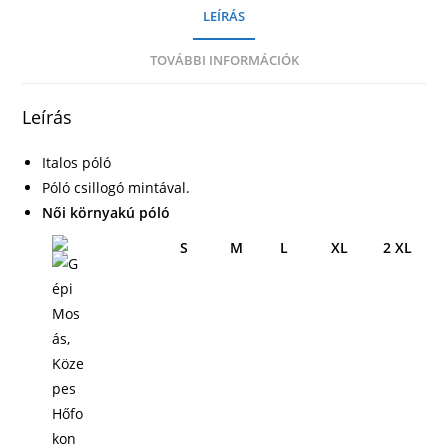
LEÍRÁS
TOVÁBBI INFORMÁCIÓK
Leírás
Italos póló
Póló csillogó mintával.
Női környakú póló
S
M
L
XL
2 XL