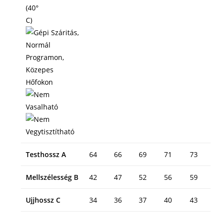
Testhossz A
64
66
69
71
73
Mellszélesség B
42
47
52
56
59
Ujjhossz C
34
36
37
40
43