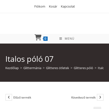
Skip
Fiókom
Kosár
Kapcsolat
to
content
0
MENÜ
Italos póló 07
Kezdőlap
>
Glittermánia
>
Glitteres ötletek
>
Glitteres póló
>
Italok
Előző termék
Következő termék