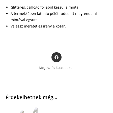
Glitteres, csillogó fóliából készül a minta
A termékképen látható pólót tudod itt megrendelni
mintával együtt
Válassz méretet és irány a kosár.
Opens
in
a
Megosztás Facebookon
new
window
Érdekelhetnek még…