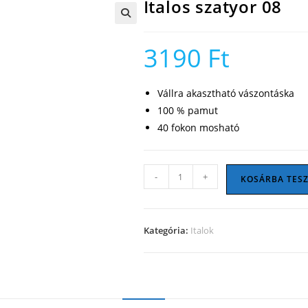
Italos szatyor 08
🔍
3190
Ft
Vállra akasztható vászontáska
100 % pamut
40 fokon mosható
Italos
-
+
KOSÁRBA TES
szatyor
08
mennyiség
Kategória:
Italok