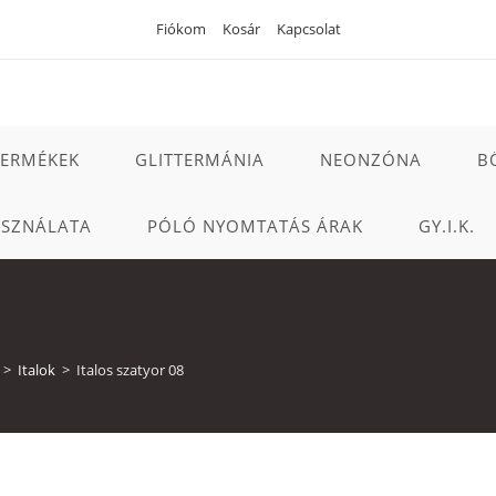
Fiókom
Kosár
Kapcsolat
TERMÉKEK
GLITTERMÁNIA
NEONZÓNA
B
ASZNÁLATA
PÓLÓ NYOMTATÁS ÁRAK
GY.I.K.
>
Italok
>
Italos szatyor 08