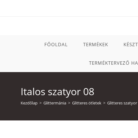
Skip
to
content
FŐOLDAL
TERMÉKEK
KÉSZ
TERMÉKTERVEZŐ H
Italos szatyor 08
Kezdőlap
>
Glittermánia
>
Glitteres ötletek
>
Glitteres szatyor