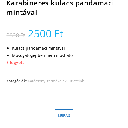
Karabineres kulacs pandamaci
mintával
2500
Ft
Original
Current
3890
Ft
price
price
was:
is:
3890 Ft.
2500 Ft.
Kulacs pandamaci mintával
Mosogatógépben nem mosható
Elfogyott
Kategóriák:
Karácsonyi termékeink
,
Ötleteink
LEÍRÁS