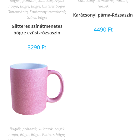
Bögrék, poharak, kulacsok
,
Anyák
Karácsonyi termékeink
,
Párnák
,
napja
,
Bögre
,
Bögre
,
Glitteres bögre
,
Textilek
Glittermánia
,
Karácsonyi termékeink
,
Karácsonyi párna-Rózsaszín
Színes bögre
Glitteres színátmenetes
4490
Ft
bögre ezüst-rózsaszín
3290
Ft
Bögrék, poharak, kulacsok
,
Anyák
napja
,
Bögre
,
Bögre
,
Glitteres bögre
,