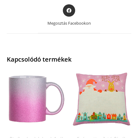
Opens
in
a
Megosztás Facebookon
new
window
Kapcsolódó termékek