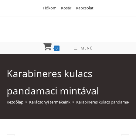
Skip
Fiókom
Kosár
Kapcsolat
to
content
0
MENÜ
Karabineres kulacs
pandamaci mintával
Kezdőlap
>
Karácsonyi termékeink
>
Karabineres kulacs pandamaci m