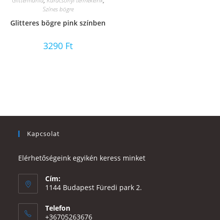
Glittermánia
,
Karácsonyi termékeink
,
Színes bögre
Glitteres bögre pink színben
3290
Ft
Kapcsolat
Elérhetőségeink egyikén keress minket
Cím:
1144 Budapest Füredi park 2.
Telefon
+36705263676