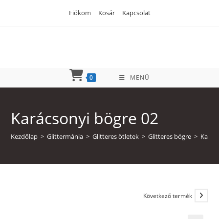
Skip
Fiókom
Kosár
Kapcsolat
to
content
0
MENÜ
Karácsonyi bögre 02
Kezdőlap
>
Glittermánia
>
Glitteres ötletek
>
Glitteres bögre
>
Karács
Következő termék