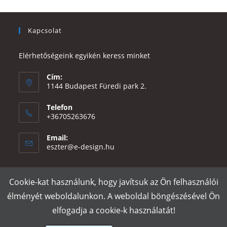
Kapcsolat
Elérhetőségeink egyikén keress minket
Cím:
1144 Budapest Füredi park 2.
Telefon
+36705263676
Email:
Opens
eszter@e-design.hu
in
your
application
Cookie-kat használunk, hogy javítsuk az Ön felhasználói
Rólunk
Szállítás és fizetés
Adatvédelmi tájékoztató
ÁSZF
élményét weboldalunkon. A weboldal böngészésével Ön
Póló nyomtatás
Gy.I.K.
elfogadja a cookie-k használatát!
e-design.hu