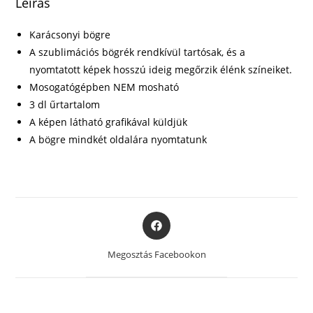
Leírás
Karácsonyi bögre
A szublimációs bögrék rendkívül tartósak, és a
nyomtatott képek hosszú ideig megőrzik élénk színeiket.
Mosogatógépben NEM mosható
3 dl űrtartalom
A képen látható grafikával küldjük
A bögre mindkét oldalára nyomtatunk
Opens
in
a
Megosztás Facebookon
new
window