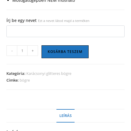
Mosogatógépben NEM mosható
Írj be egy nevet
Ezt a nevet látod majd a terméken
Karácsonyi
-
+
KOSÁRBA TESZEM
bögre
02
mennyiség
Kategória:
Karácsonyi glitteres bögre
Címke:
bögre
LEÍRÁS