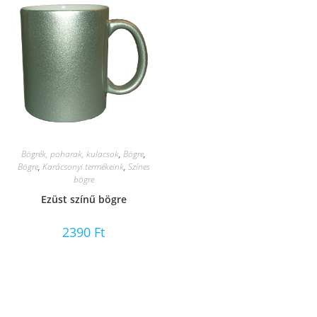
Bögrék, poharak, kulacsok
,
Bögre
,
Bögre
,
Karácsonyi termékeink
,
Színes
bögre
Ezüst színű bögre
2390
Ft