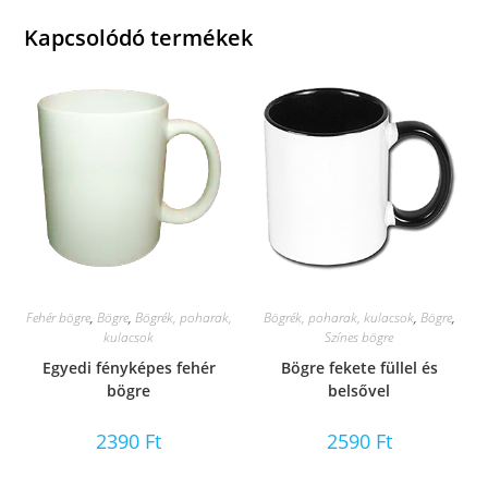
Kapcsolódó termékek
Fehér bögre
,
Bögre
,
Bögrék, poharak,
Bögrék, poharak, kulacsok
,
Bögre
,
kulacsok
Színes bögre
Egyedi fényképes fehér
Bögre fekete füllel és
bögre
belsővel
2390
Ft
2590
Ft