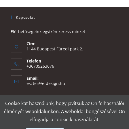
Kapcsolat
Elérhetőségeink egyikén keress minket
Cím:
1144 Budapest Füredi park 2.
Telefon
+36705263676
Email:
Opens
eszter@e-design.hu
in
your
application
Cookie-kat használunk, hogy javítsuk az Ön felhasználói
Rólunk
Szállítás és fizetés
Adatvédelmi tájékoztató
ÁSZF
élményét weboldalunkon. A weboldal böngészésével Ön
Póló nyomtatás
Gy.I.K.
elfogadja a cookie-k használatát!
e-design.hu