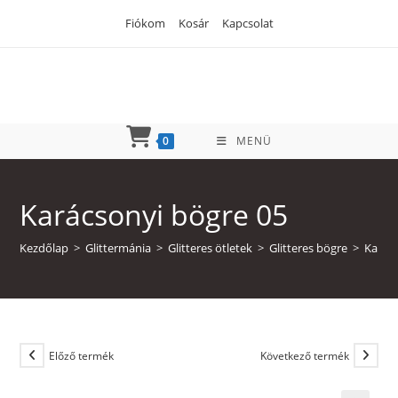
Skip
Fiókom
Kosár
Kapcsolat
to
content
0
MENÜ
Karácsonyi bögre 05
Kezdőlap
>
Glittermánia
>
Glitteres ötletek
>
Glitteres bögre
>
Karács
Előző termék
Következő termék