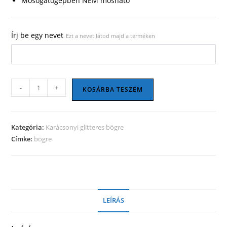
Mosogatógépben NEM mosható
Írj be egy nevet
Ezt a nevet látod majd a terméken
Karácsonyi
-
+
KOSÁRBA TESZEM
bögre
05
mennyiség
Kategória:
Karácsonyi glitteres bögre
Címke:
bögre
LEÍRÁS