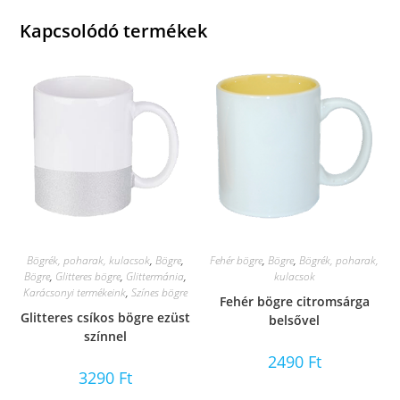
Kapcsolódó termékek
Bögrék, poharak, kulacsok
,
Bögre
,
Fehér bögre
,
Bögre
,
Bögrék, poharak,
Bögre
,
Glitteres bögre
,
Glittermánia
,
kulacsok
Karácsonyi termékeink
,
Színes bögre
Fehér bögre citromsárga
Glitteres csíkos bögre ezüst
belsővel
színnel
2490
Ft
3290
Ft