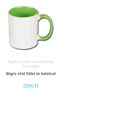
Bögrék, poharak, kulacsok
,
Bögre
,
Színes bögre
Bögre zöld füllel és belsővel
2590
Ft