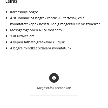
Leírás
Karácsonyi bögre
A szublimációs bögrék rendkívül tartósak, és a
nyomtatott képek hosszú ideig megőrzik élénk színeiket.
Mosogatógépben NEM mosható
3 dl űrtartalom
A képen látható grafikával küldjük
A bögre mindkét oldalára nyomtatunk
Opens
in
a
Megosztás Facebookon
new
window