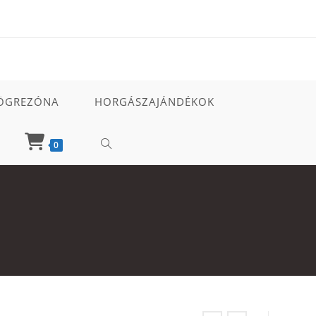
ÖGREZÓNA
HORGÁSZAJÁNDÉKOK
TOGGLE
0
WEBSITE
SEARCH