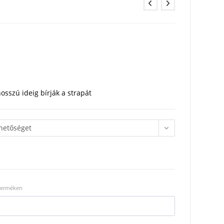
osszú ideig bírják a strapát
ehetőséget
 terméken