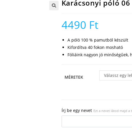
Karácsonyi póló 06
🔍
4490
Ft
A póló 100 % pamutból készült
Kifordítva 40 fokon mosható
Fóliáink nagyon jó minőségűek, h
Válassz egy l
MÉRETEK
Írj be egy nevet
Ezt a nevet látod majd a