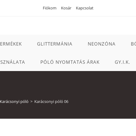
Fiókom
Kosár
Kapcsolat
TERMÉKEK
GLITTERMÁNIA
NEONZÓNA
B
ASZNÁLATA
PÓLÓ NYOMTATÁS ÁRAK
GY.I.K.
Karácsonyi póló
>
Karácsonyi póló 06