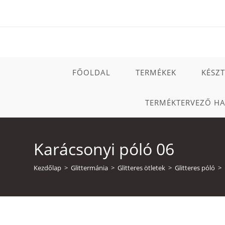
Skip
to
content
FŐOLDAL
TERMÉKEK
KÉSZ
TERMÉKTERVEZŐ H
Karácsonyi póló 06
Kezdőlap
>
Glittermánia
>
Glitteres ötletek
>
Glitteres póló
>