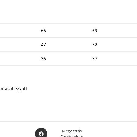
66
69
47
52
36
37
ntával együtt
Opens
Megosztás
Facebookon