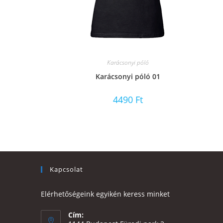
Karácsonyi póló
Karácsonyi póló 01
4490
Ft
Kapcsolat
Elérhetőségeink egyikén keress minket
Cím: