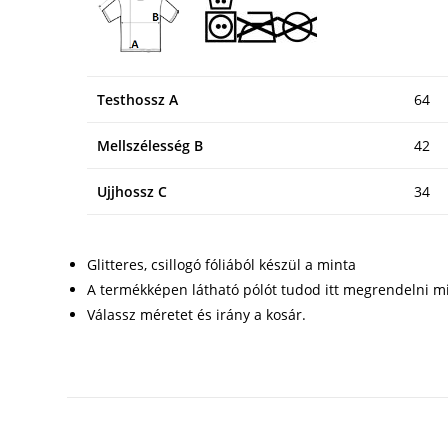
Testhossz A
64
Mellszélesség B
42
Ujjhossz C
34
Glitteres, csillogó fóliából készül a minta
A termékképen látható pólót tudod itt megrendelni mi
Válassz méretet és irány a kosár.