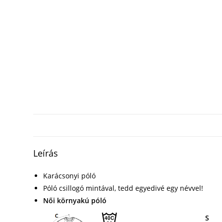
Leírás
Karácsonyi póló
Póló csillogó mintával, tedd egyedivé egy névvel!
Női környakú póló
S