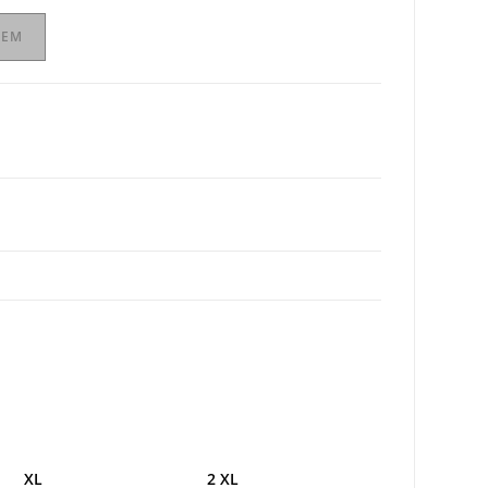
ZEM
XL
2 XL