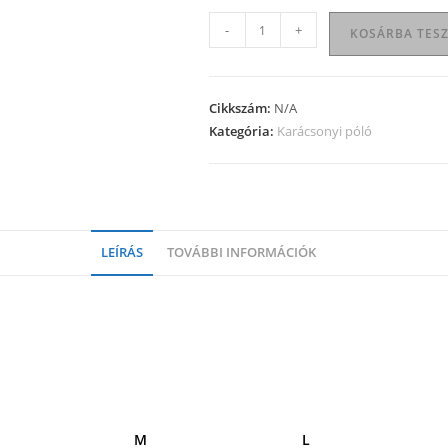
Karácsonyi
-
+
KOSÁRBA TES
póló
06
mennyiség
Cikkszám:
N/A
Kategória:
Karácsonyi póló
LEÍRÁS
TOVÁBBI INFORMÁCIÓK
M
L