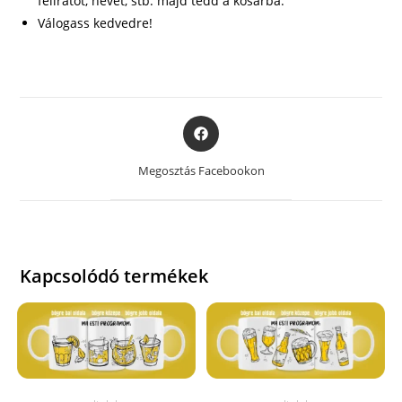
feliratot, nevet, stb. majd tedd a kosárba.
Válogass kedvedre!
Opens
in
a
Megosztás Facebookon
new
window
Kapcsolódó termékek