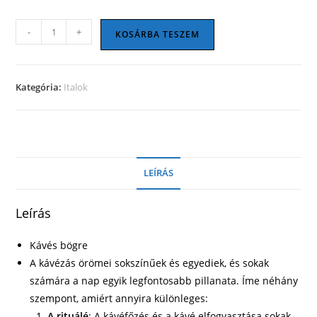
Kávés
-
+
KOSÁRBA TESZEM
bögre
08
mennyiség
Kategória:
Italok
LEÍRÁS
Leírás
Kávés bögre
A kávézás örömei sokszínűek és egyediek, és sokak
számára a nap egyik legfontosabb pillanata. Íme néhány
szempont, amiért annyira különleges:
A rituálé
: A kávéfőzés és a kávé elfogyasztása sokak