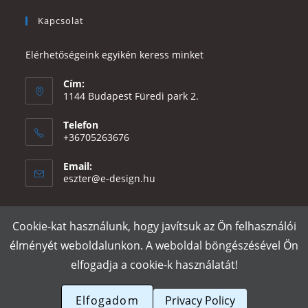
Kapcsolat
Elérhetőségeink egyikén keress minket
Cím:
1144 Budapest Füredi park 2.
Telefon
+36705263676
Email:
Opens
eszter@e-design.hu
in
your
application
Cookie-kat használunk, hogy javítsuk az Ön felhasználói
Rólunk
Szállítás és fizetés
Adatvédelmi tájékoztató
ÁSZF
élményét weboldalunkon. A weboldal böngészésével Ön
Póló nyomtatás
Gy.I.K.
elfogadja a cookie-k használatát!
e-design.hu
Elfogadom
Privacy Policy