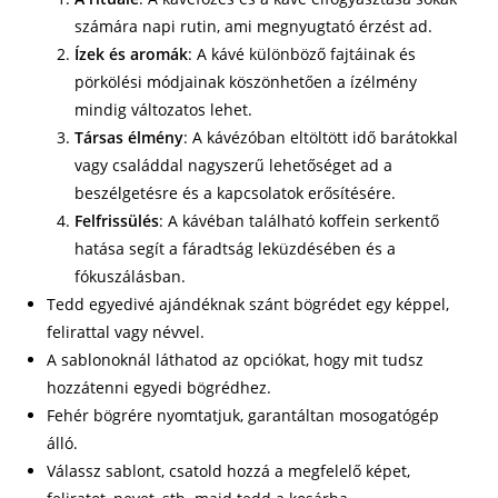
számára napi rutin, ami megnyugtató érzést ad.
Ízek és aromák
: A kávé különböző fajtáinak és
pörkölési módjainak köszönhetően a ízélmény
mindig változatos lehet.
Társas élmény
: A kávézóban eltöltött idő barátokkal
vagy családdal nagyszerű lehetőséget ad a
beszélgetésre és a kapcsolatok erősítésére.
Felfrissülés
: A kávéban található koffein serkentő
hatása segít a fáradtság leküzdésében és a
fókuszálásban.
Tedd egyedivé ajándéknak szánt bögrédet egy képpel,
felirattal vagy névvel.
A sablonoknál láthatod az opciókat, hogy mit tudsz
hozzátenni egyedi bögrédhez.
Fehér bögrére nyomtatjuk, garantáltan mosogatógép
álló.
Válassz sablont, csatold hozzá a megfelelő képet,