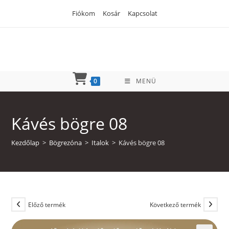
Skip
Fiókom
Kosár
Kapcsolat
to
content
0
MENÜ
Kávés bögre 08
Kezdőlap
>
Bögrezóna
>
Italok
>
Kávés bögre 08
Előző termék
Következő termék