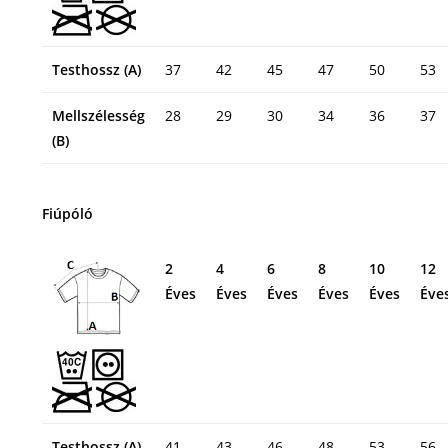
Testhossz (A)
37
42
45
47
50
53
Mellszélesség
28
29
30
34
36
37
(B)
Fiúpóló
2
4
6
8
10
12
Éves
Éves
Éves
Éves
Éves
Éve
Testhossz (A)
41
43
46
48
53
56