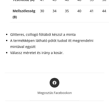
Mellszélesség
30
34
35
40
41
44
(B)
Glitteres, csillogó fóliából készül a minta
A termékképen látható pólót tudod itt megrendelni
mintával együtt
Válassz méretet és irány a kosár.
Opens
in
a
Megosztás Facebookon
new
window