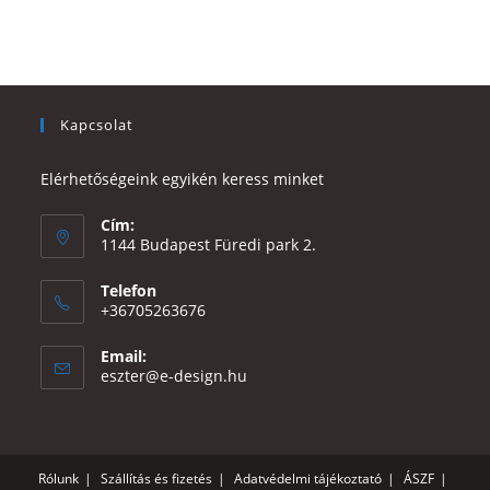
Kapcsolat
Elérhetőségeink egyikén keress minket
Cím:
1144 Budapest Füredi park 2.
Telefon
+36705263676
Email:
Opens
eszter@e-design.hu
in
your
application
Rólunk
Szállítás és fizetés
Adatvédelmi tájékoztató
ÁSZF