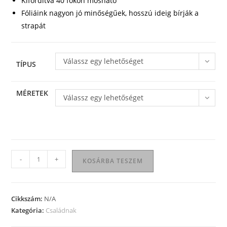
Kifordítva 40 fokon mosható
Fóliáink nagyon jó minőségűek, hosszú ideig bírják a
strapát
Válassz egy lehetőséget
TÍPUS
MÉRETEK
Válassz egy lehetőséget
Kölyök
-
+
KOSÁRBA TESZEM
maci
póló
mennyiség
Cikkszám:
N/A
Kategória:
Családnak