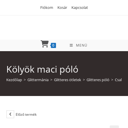
Skip
Fiókom
Kosár
Kapcsolat
to
content
0
MENÜ
Kölyök maci póló
Kezdőlap
>
Glittermánia
>
Glitteres ötletek
>
Glitteres póló
>
Család
Előző termék