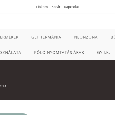
Fiókom
Kosár
Kapcsolat
TERMÉKEK
GLITTERMÁNIA
NEONZÓNA
B
ASZNÁLATA
PÓLÓ NYOMTATÁS ÁRAK
GY.I.K.
e 13