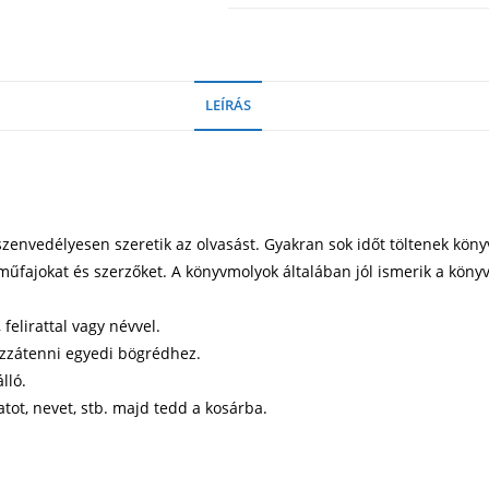
LEÍRÁS
envedélyesen szeretik az olvasást. Gyakran sok időt töltenek kön
műfajokat és szerzőket. A könyvmolyok általában jól ismerik a könyv
elirattal vagy névvel.
ozzátenni egyedi bögrédhez.
lló.
atot, nevet, stb. majd tedd a kosárba.