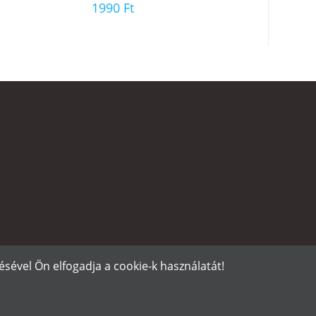
1990
Ft
sével Ön elfogadja a cookie-k használatát!
izetés
Adatvédelmi tájékoztató
ÁSZF
Póló nyomtatás
Gy.I.K.