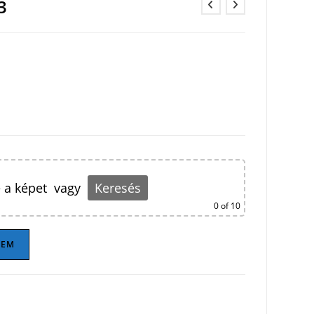
3
 a képet
vagy
Keresés
0
of 10
ZEM