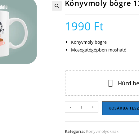
Könyvmoly bögre 1
🔍
1990
Ft
Könyvmoly bögre
Mosogatógépben mosható
Húzd be
Könyvmoly
-
+
KOSÁRBA TES
bögre
13
mennyiség
Kategória:
Könyvmolyoknak