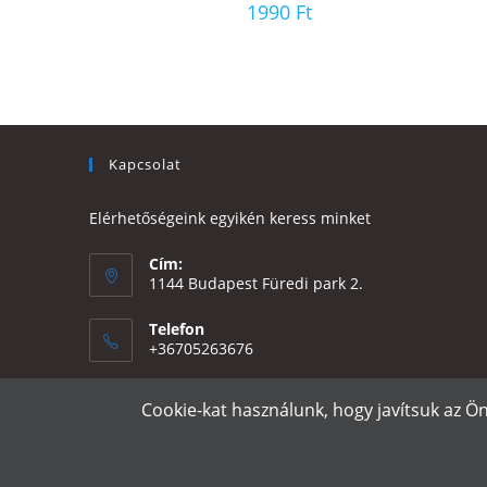
1990
Ft
Kapcsolat
Elérhetőségeink egyikén keress minket
Cím:
1144 Budapest Füredi park 2.
Telefon
+36705263676
Email:
Cookie-kat használunk, hogy javítsuk az Ö
Opens
eszter@e-design.hu
in
your
application
e-design.hu