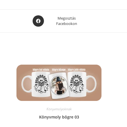
Opens
Megosztás
Facebookon
in
a
new
window
Könyvmolyoknak
Könyvmoly bögre 03