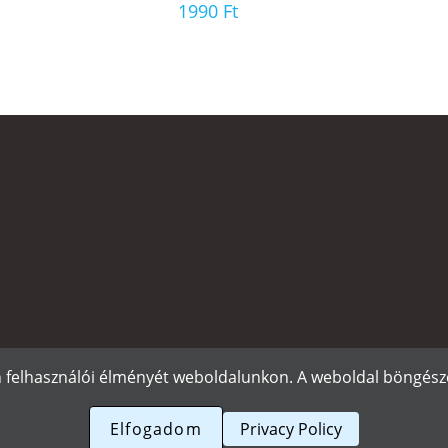
1990
Ft
n felhasználói élményét weboldalunkon. A weboldal böngészé
Elfogadom
Privacy Policy
Rólunk
Szállítás és f