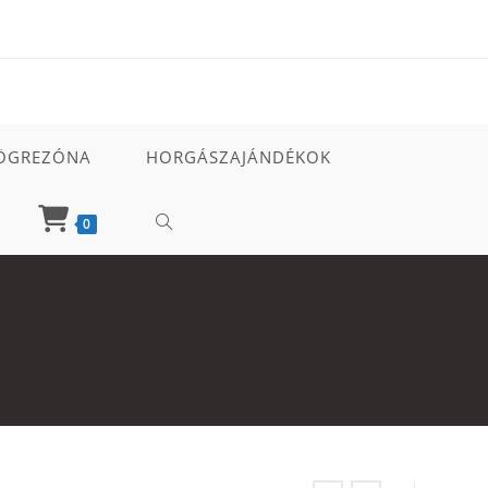
ÖGREZÓNA
HORGÁSZAJÁNDÉKOK
TOGGLE
0
WEBSITE
SEARCH