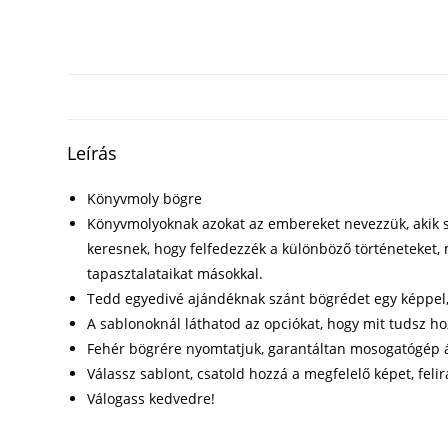
Leírás
Könyvmoly bögre
Könyvmolyoknak azokat az embereket nevezzük, akik sz
keresnek, hogy felfedezzék a különböző történeteket, 
tapasztalataikat másokkal.
Tedd egyedivé ajándéknak szánt bögrédet egy képpel, f
A sablonoknál láthatod az opciókat, hogy mit tudsz h
Fehér bögrére nyomtatjuk, garantáltan mosogatógép á
Válassz sablont, csatold hozzá a megfelelő képet, felir
Válogass kedvedre!