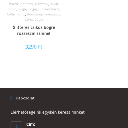
Bögrék, poharak, kulacsok
,
Anyák
napja
,
Bögre
,
Bögre
,
Glitteres bögre
,
Glittermánia
,
Karácsonyi termékeink
,
Színes bögre
Glitteres csíkos bögre
rózsaszín színnel
3290
Ft
Kapcsolat
Elérhetőségeink egyikén keress minket
Cím: