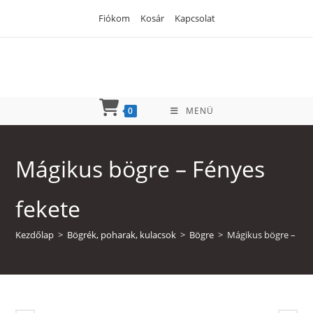
Skip
Fiókom
Kosár
Kapcsolat
to
content
0
MENÜ
Mágikus bögre – Fényes
fekete
Kezdőlap
>
Bögrék, poharak, kulacsok
>
Bögre
>
Mágikus bögre – Fén