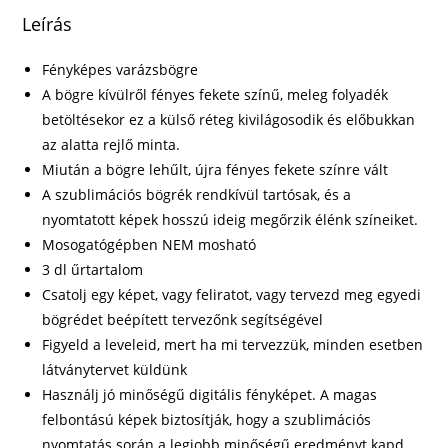
Leírás
Fényképes varázsbögre
A bögre kívülről fényes fekete színű, meleg folyadék
betöltésekor ez a külső réteg kivilágosodik és előbukkan
az alatta rejlő minta.
Miután a bögre lehűlt, újra fényes fekete színre vált
A szublimációs bögrék rendkívül tartósak, és a
nyomtatott képek hosszú ideig megőrzik élénk színeiket.
Mosogatógépben NEM mosható
3 dl űrtartalom
Csatolj egy képet, vagy feliratot, vagy tervezd meg egyedi
bögrédet beépített tervezőnk segítségével
Figyeld a leveleid, mert ha mi tervezzük, minden esetben
látványtervet küldünk
Használj jó minőségű digitális fényképet. A magas
felbontású képek biztosítják, hogy a szublimációs
nyomtatás során a legjobb minőségű eredményt kapd.