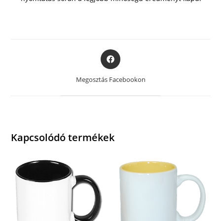
Opens
in
a
Megosztás Facebookon
new
window
Kapcsolódó termékek