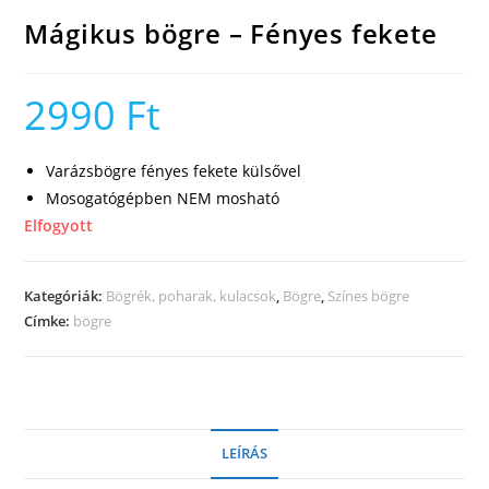
Mágikus bögre – Fényes fekete
2990
Ft
Varázsbögre fényes fekete külsővel
Mosogatógépben NEM mosható
Elfogyott
Kategóriák:
Bögrék, poharak, kulacsok
,
Bögre
,
Színes bögre
Címke:
bögre
LEÍRÁS