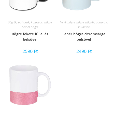
Bögrék, poharak, kulacsok
,
Bögre
,
Fehér bögre
,
Bögre
,
Bögrék, poharak,
Színes bögre
kulacsok
Bögre fekete füllel és
Fehér bögre citromsárga
belsővel
belsővel
2590
Ft
2490
Ft