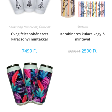
Karácsonyi termékeink
,
Ötleteink
Ötleteink
Üveg felespohár szett
Karabineres kulacs kagyló
karácsonyi mintákkal
mintával
Original
Current
7490
Ft
2500
Ft
3890
Ft
price
price
was:
is:
3890 Ft.
2500 Ft.