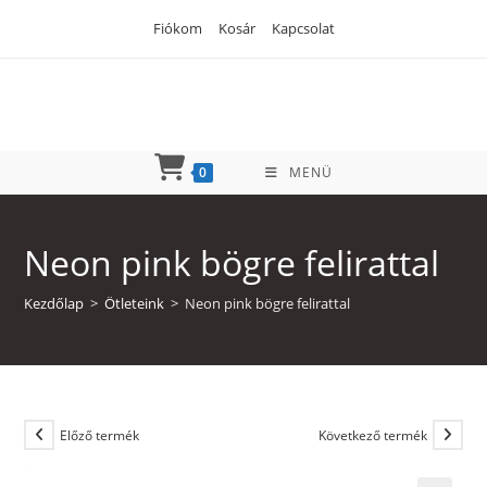
Skip
Fiókom
Kosár
Kapcsolat
to
content
0
MENÜ
Neon pink bögre felirattal
Kezdőlap
>
Ötleteink
>
Neon pink bögre felirattal
Előző termék
Következő termék