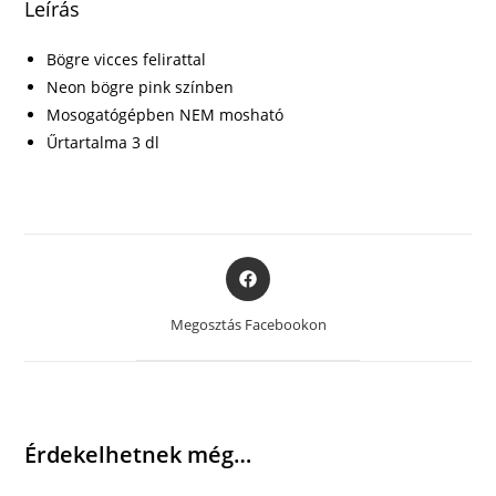
Leírás
Bögre vicces felirattal
Neon bögre pink színben
Mosogatógépben NEM mosható
Űrtartalma 3 dl
Opens
in
a
Megosztás Facebookon
new
window
Érdekelhetnek még…