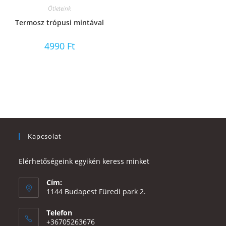
Ötleteink
Termosz trópusi mintával
4990
Ft
Kapcsolat
Elérhetőségeink egyikén keress minket
Cím:
1144 Budapest Füredi park 2.
Telefon
+36705263676