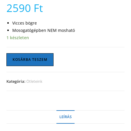
2590
Ft
Vicces bögre
Mosogatógépben NEM mosható
1 készleten
Neon
KOSÁRBA TESZEM
pink
bögre
felirattal
Kategória:
Ötleteink
mennyiség
LEÍRÁS