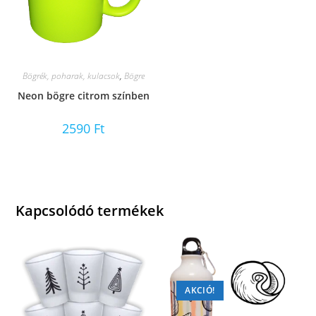
Bögrék, poharak, kulacsok
,
Bögre
Neon bögre citrom színben
2590
Ft
Kapcsolódó termékek
AKCIÓ!