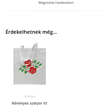
a
Megosztás Facebookon
new
window
Érdekelhetnek még…
Növényes
Növényes szatyor 01