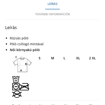
LEÍRÁS
TOVÁBBI INFORMÁCIÓK
Leírás
Rózsás póló
Póló csillogó mintával
Női környakú póló
S
M
L
XL
2 XL