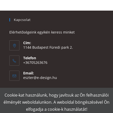
Kapcsolat
Elérhetőségeink egyikén keress minket
Cím:
1144 Budapest Füredi park 2.
Telefon
+36705263676
Email:
Opens
eszter@e-design.hu
in
your
application
Cookie-kat használunk, hogy javítsuk az Ön felhasználói
Rólunk
Szállítás és fizetés
Adatvédelmi tájékoztató
ÁSZF
élményét weboldalunkon. A weboldal böngészésével Ön
Póló nyomtatás
Gy.I.K.
elfogadja a cookie-k használatát!