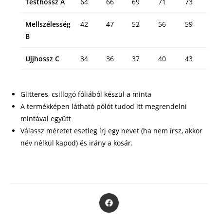
Testhossz A
64
66
69
71
73
Mellszélesség
42
47
52
56
59
B
Ujjhossz C
34
36
37
40
43
Glitteres, csillogó fóliából készül a minta
A termékképen látható pólót tudod itt megrendelni
mintával együtt
Válassz méretet esetleg írj egy nevet (ha nem írsz, akkor
név nélkül kapod) és irány a kosár.
Opens
in