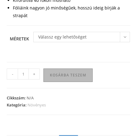
Kifordítva 40 fokon mosható
Fóliáink nagyon jó minőségűek, hosszú ideig bírják a
strapát
Válassz egy lehetőséget
MÉRETEK
Növényes
-
+
KOSÁRBA TESZEM
póló
01
mennyiség
Cikkszám:
N/A
Kategória:
Növényes