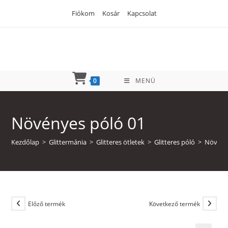
Skip
Fiókom
Kosár
Kapcsolat
to
content
0
MENÜ
Növényes póló 01
Kezdőlap
>
Glittermánia
>
Glitteres ötletek
>
Glitteres póló
>
Növény
Előző termék
Következő termék