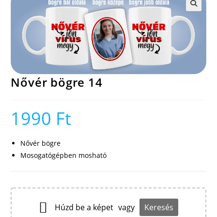
🔍
Nővér bögre 14
1990
Ft
Nővér bögre
Mosogatógépben mosható
Húzd be a képet
vagy
Keresés