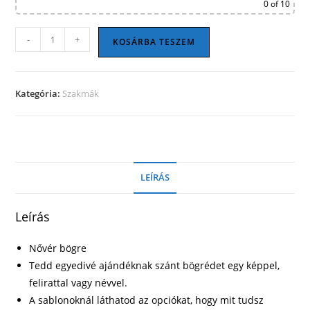
0
of 10
Nővér
-
+
KOSÁRBA TESZEM
bögre
14
mennyiség
Kategória:
Szakmák
LEÍRÁS
Leírás
Nővér bögre
Tedd egyedivé ajándéknak szánt bögrédet egy képpel,
felirattal vagy névvel.
A sablonoknál láthatod az opciókat, hogy mit tudsz