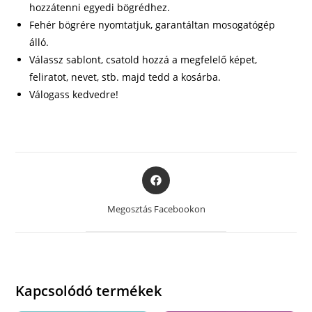
hozzátenni egyedi bögrédhez.
Fehér bögrére nyomtatjuk, garantáltan mosogatógép
álló.
Válassz sablont, csatold hozzá a megfelelő képet,
feliratot, nevet, stb. majd tedd a kosárba.
Válogass kedvedre!
Opens
in
a
Megosztás Facebookon
new
window
Kapcsolódó termékek