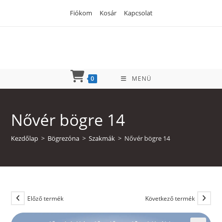
Skip
Fiókom
Kosár
Kapcsolat
to
content
0
MENÜ
Nővér bögre 14
Kezdőlap
>
Bögrezóna
>
Szakmák
>
Nővér bögre 14
Előző termék
Következő termék