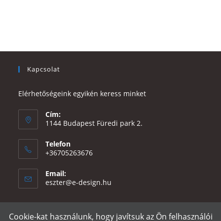
Kapcsolat
Elérhetőségeink egyikén keress minket
Cím:
1144 Budapest Füredi park 2.
Telefon
+36705263676
Email:
Opens
eszter@e-design.hu
in
your
application
Cookie-kat használunk, hogy javítsuk az Ön felhasználói