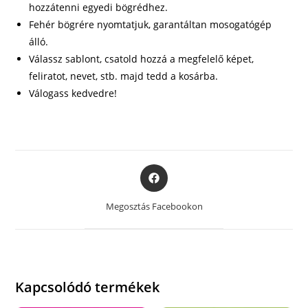
hozzátenni egyedi bögrédhez.
Fehér bögrére nyomtatjuk, garantáltan mosogatógép
álló.
Válassz sablont, csatold hozzá a megfelelő képet,
feliratot, nevet, stb. majd tedd a kosárba.
Válogass kedvedre!
Opens
in
a
Megosztás Facebookon
new
window
Kapcsolódó termékek