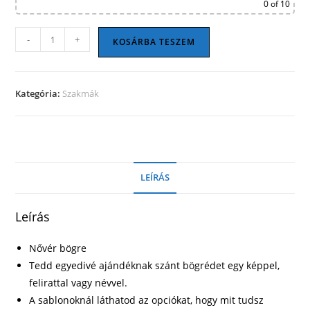
0
of 10
Nővér
-
+
KOSÁRBA TESZEM
bögre
20
mennyiség
Kategória:
Szakmák
LEÍRÁS
Leírás
Nővér bögre
Tedd egyedivé ajándéknak szánt bögrédet egy képpel,
felirattal vagy névvel.
A sablonoknál láthatod az opciókat, hogy mit tudsz