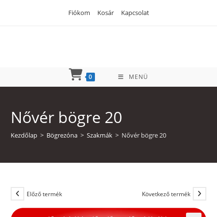
Skip
Fiókom
Kosár
Kapcsolat
to
content
0
MENÜ
Nővér bögre 20
Kezdőlap
>
Bögrezóna
>
Szakmák
>
Nővér bögre 20
Előző termék
Következő termék