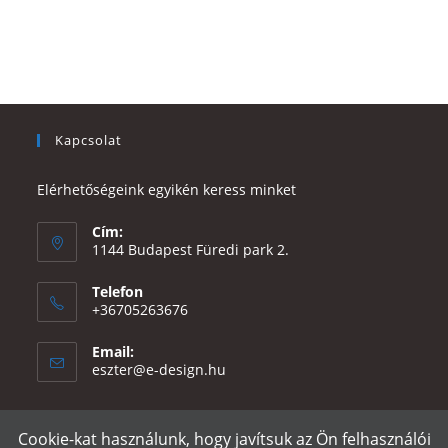
Kapcsolat
Elérhetőségeink egyikén keress minket
Cím:
1144 Budapest Füredi park 2.
Telefon
+36705263676
Email:
Opens
eszter@e-design.hu
in
your
application
Cookie-kat használunk, hogy javítsuk az Ön felhasználói