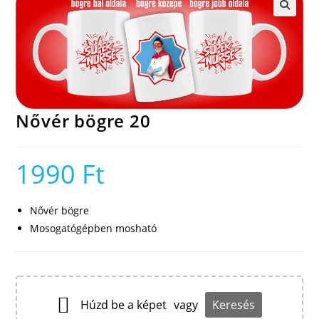
🔍
Nővér bögre 20
1990
Ft
Nővér bögre
Mosogatógépben mosható
Húzd be a képet
vagy
Keresés