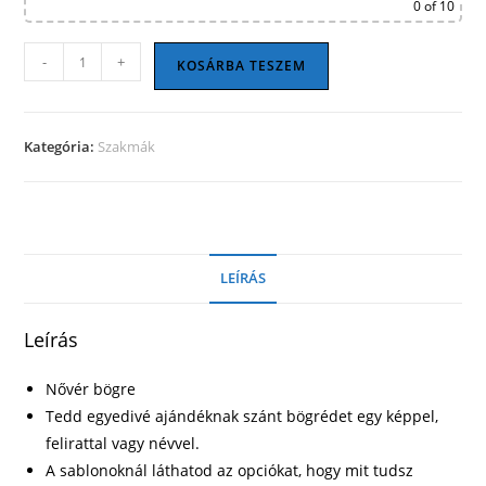
0
of 10
Nővér
-
+
KOSÁRBA TESZEM
bögre
21
mennyiség
Kategória:
Szakmák
LEÍRÁS
Leírás
Nővér bögre
Tedd egyedivé ajándéknak szánt bögrédet egy képpel,
felirattal vagy névvel.
A sablonoknál láthatod az opciókat, hogy mit tudsz