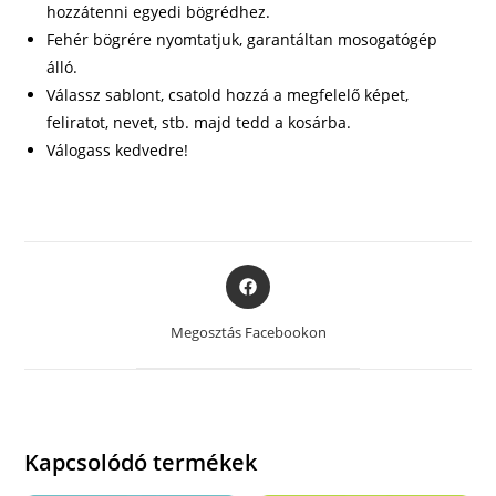
hozzátenni egyedi bögrédhez.
Fehér bögrére nyomtatjuk, garantáltan mosogatógép
álló.
Válassz sablont, csatold hozzá a megfelelő képet,
feliratot, nevet, stb. majd tedd a kosárba.
Válogass kedvedre!
Opens
in
a
Megosztás Facebookon
new
window
Kapcsolódó termékek