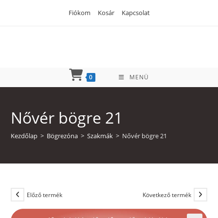
Skip
Fiókom
Kosár
Kapcsolat
to
content
0
MENÜ
Nővér bögre 21
Kezdőlap
>
Bögrezóna
>
Szakmák
>
Nővér bögre 21
Előző termék
Következő termék