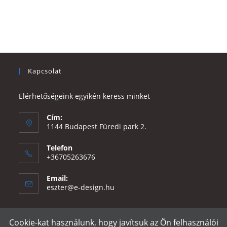
Kapcsolat
Elérhetőségeink egyikén keress minket
Cím:
1144 Budapest Füredi park 2.
Telefon
+36705263676
Email:
Opens
eszter@e-design.hu
in
your
application
Cookie-kat használunk, hogy javítsuk az Ön felhasználói