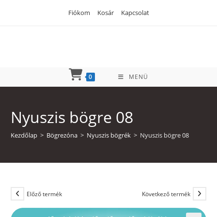
Skip
Fiókom
Kosár
Kapcsolat
to
content
0
MENÜ
Nyuszis bögre 08
Kezdőlap
>
Bögrezóna
>
Nyuszis bögrék
>
Nyuszis bögre 08
Előző termék
Következő termék