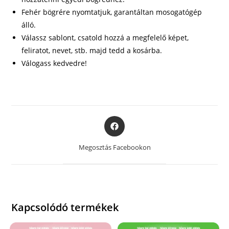
Fehér bögrére nyomtatjuk, garantáltan mosogatógép
álló.
Válassz sablont, csatold hozzá a megfelelő képet,
feliratot, nevet, stb. majd tedd a kosárba.
Válogass kedvedre!
Opens
in
a
Megosztás Facebookon
new
window
Kapcsolódó termékek