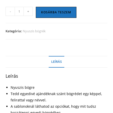
Nyuszis
-
+
KOSÁRBA TESZEM
bögre
08
mennyiség
Kategória:
Nyuszis bögrék
LEÍRÁS
Leírás
Nyuszis bögre
Tedd egyedivé ajándéknak szánt bögrédet egy képpel,
felirattal vagy névvel.
A sablonoknál láthatod az opciókat, hogy mit tudsz
hozzátenni egyedi bögrédhez.