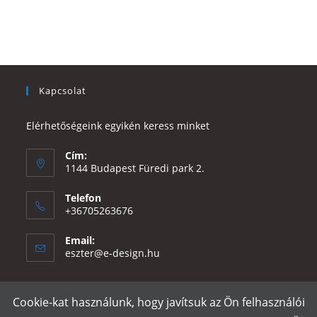
Kapcsolat
Elérhetőségeink egyikén keress minket
Cím:
1144 Budapest Füredi park 2.
Telefon
+36705263676
Email:
Opens
eszter@e-design.hu
in
your
application
Cookie-kat használunk, hogy javítsuk az Ön felhasználói