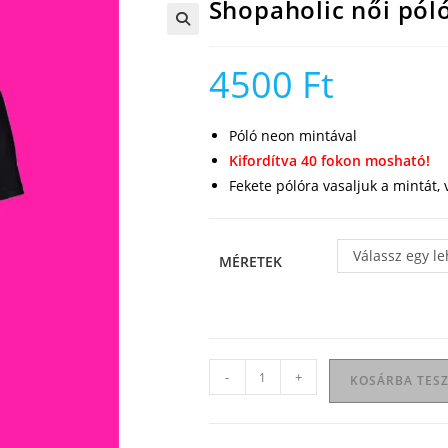
Shopaholic női pól
🔍
4500
Ft
Póló neon mintával
Kifordítva 40 fokon mosható!
Fekete pólóra vasaljuk a mintát,
Válassz egy l
MÉRETEK
Shopaholic
-
+
KOSÁRBA TES
női
póló
mennyiség