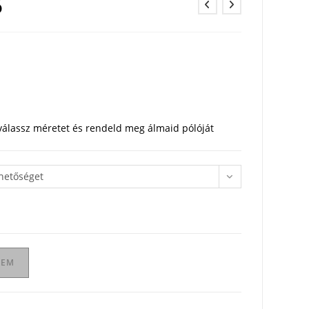
ó
 válassz méretet és rendeld meg álmaid pólóját
ehetőséget
ZEM