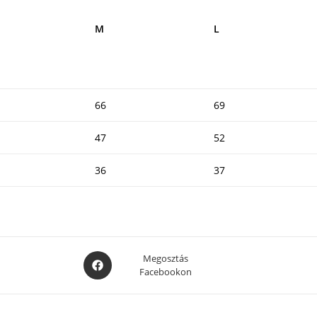
M
L
66
69
47
52
36
37
Opens
Megosztás
Facebookon
in
a
new