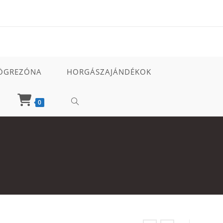
ÖGREZÓNA
HORGÁSZAJÁNDÉKOK
TOGGLE
0
WEBSITE
SEARCH