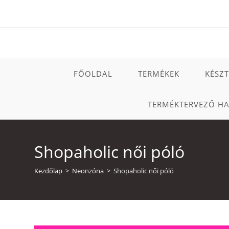
Skip
to
content
FŐOLDAL
TERMÉKEK
KÉSZ
TERMÉKTERVEZŐ H
Shopaholic női póló
Kezdőlap
>
Neonzóna
>
Shopaholic női póló