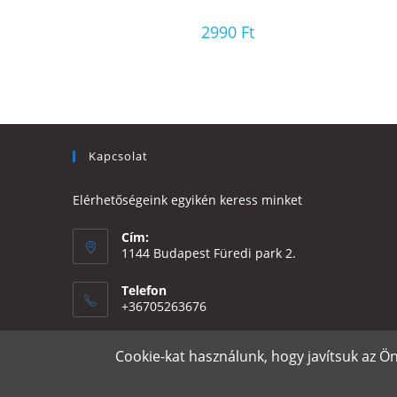
2990
Ft
Kapcsolat
Elérhetőségeink egyikén keress minket
Cím:
1144 Budapest Füredi park 2.
Telefon
+36705263676
Email:
Cookie-kat használunk, hogy javítsuk az Ö
Opens
eszter@e-design.hu
in
your