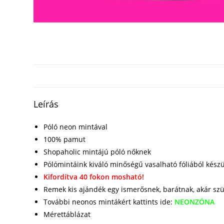
Leírás
Póló neon mintával
100% pamut
Shopaholic mintájú póló nőknek
Pólómintáink kiváló minőségű vasalható fóliából kész
Kifordítva 40 fokon mosható!
Remek kis ajándék egy ismerősnek, barátnak, akár sz
További neonos mintákért kattints ide:
NEONZÓNA
Mérettáblázat