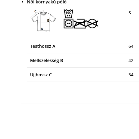
Női környakú póló
S
Testhossz A
64
Mellszélesség B
42
Ujjhossz C
34