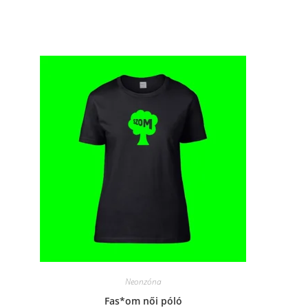
window
Neonzóna
Fas*om női póló