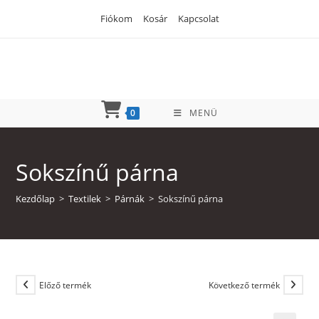
Skip
Fiókom
Kosár
Kapcsolat
to
content
0
MENÜ
Sokszínű párna
Kezdőlap
>
Textilek
>
Párnák
>
Sokszínű párna
Előző termék
Következő termék