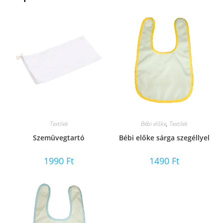
Textilek
Bébi előke
,
Textilek
Szemüvegtartó
Bébi előke sárga szegéllyel
1990
Ft
1490
Ft