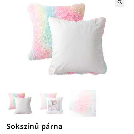
🔍
Sokszínű párna