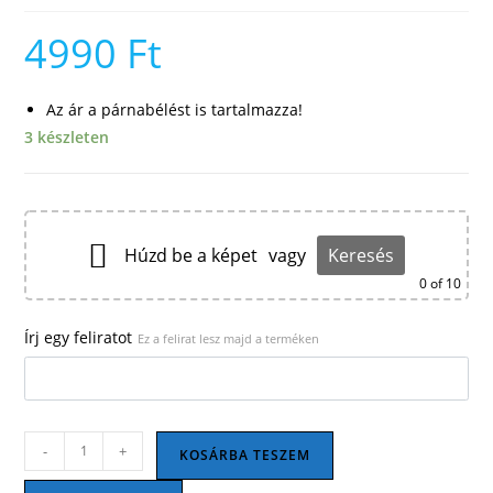
4990
Ft
Az ár a párnabélést is tartalmazza!
3 készleten
Húzd be a képet
vagy
Keresés
0
of 10
Írj egy feliratot
Ez a felirat lesz majd a terméken
Sokszínű
-
+
KOSÁRBA TESZEM
párna