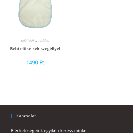
Bébi előke
,
Textilek
Bébi előke kék szegéllyel
1490
Ft
Kapcsolat
Elérhetőségeink egyikén keress minket