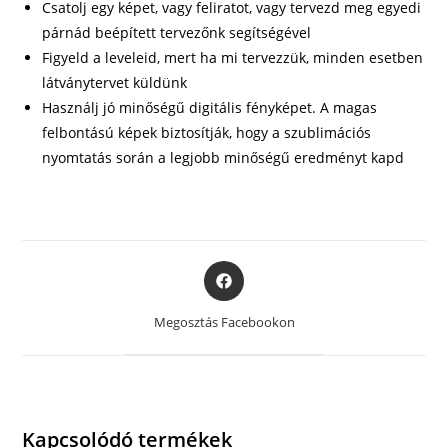
Csatolj egy képet, vagy feliratot, vagy tervezd meg egyedi
párnád beépített tervezőnk segítségével
Figyeld a leveleid, mert ha mi tervezzük, minden esetben
látványtervet küldünk
Használj jó minőségű digitális fényképet. A magas
felbontású képek biztosítják, hogy a szublimációs
nyomtatás során a legjobb minőségű eredményt kapd
Opens
in
a
Megosztás Facebookon
new
window
Kapcsolódó termékek