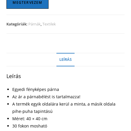
mennyiség
MEGTERVEZEM
Kategóriák:
Párnák
,
Textilek
LEÍRÁS
Leírás
Egyedi fényképes párna
Az ár a párnabélést is tartalmazza!
A termék egyik oldalára kerül a minta, a másik oldala
pihe-puha tapintású
Méret: 40 × 40 cm
30 fokon mosható