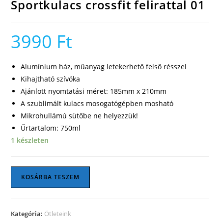
Sportkulacs crossfit felirattal 01
3990
Ft
Alumínium ház, műanyag letekerhető felső résszel
Kihajtható szívóka
Ajánlott nyomtatási méret: 185mm x 210mm
A szublimált kulacs mosogatógépben mosható
Mikrohullámú sütőbe ne helyezzük!
Űrtartalom: 750ml
1 készleten
Sportkulacs
KOSÁRBA TESZEM
crossfit
felirattal
01
Kategória:
Ötleteink