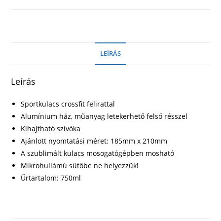
mennyiség
LEÍRÁS
Leírás
Sportkulacs crossfit felirattal
Alumínium ház, műanyag letekerhető felső résszel
Kihajtható szívóka
Ajánlott nyomtatási méret: 185mm x 210mm
A szublimált kulacs mosogatógépben mosható
Mikrohullámú sütőbe ne helyezzük!
Űrtartalom: 750ml