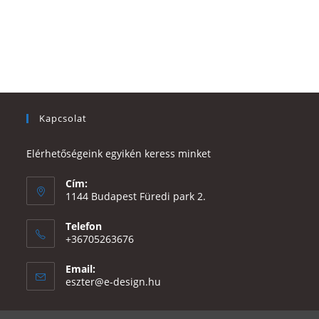
Kapcsolat
Elérhetőségeink egyikén keress minket
Cím:
1144 Budapest Füredi park 2.
Telefon
+36705263676
Email:
Opens
eszter@e-design.hu
in
your