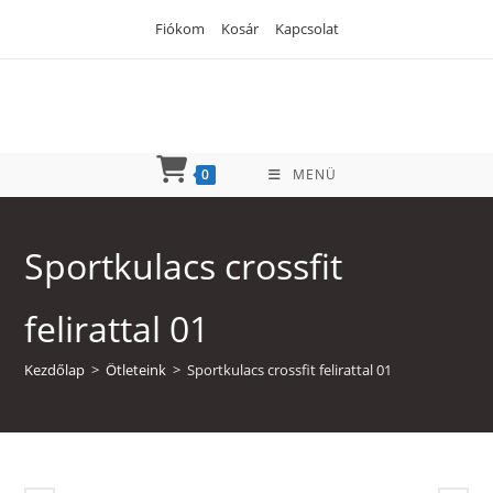
Skip
Fiókom
Kosár
Kapcsolat
to
content
0
MENÜ
Sportkulacs crossfit
felirattal 01
Kezdőlap
>
Ötleteink
>
Sportkulacs crossfit felirattal 01