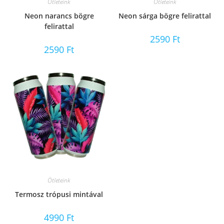
Ötleteink
Ötleteink
Neon narancs bögre
Neon sárga bögre felirattal
felirattal
2590
Ft
2590
Ft
Ötleteink
Termosz trópusi mintával
4990
Ft