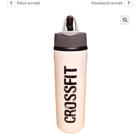
Előző termék
Következő termék
🔍