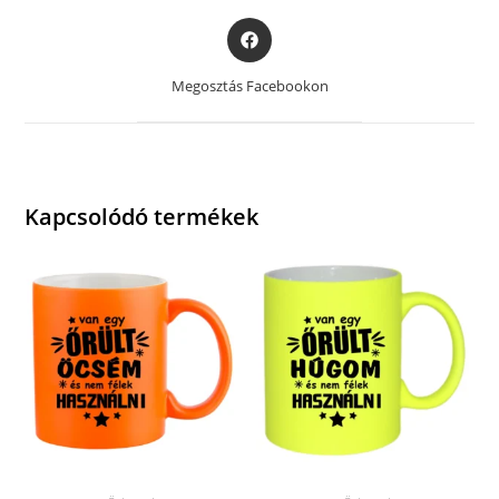
Opens
in
a
Megosztás Facebookon
new
window
Kapcsolódó termékek