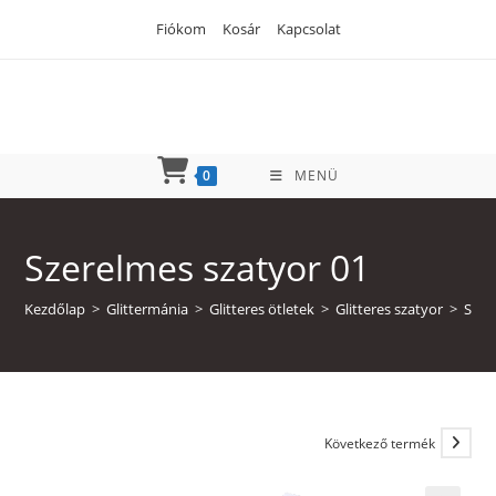
Skip
Fiókom
Kosár
Kapcsolat
to
content
0
MENÜ
Szerelmes szatyor 01
Kezdőlap
>
Glittermánia
>
Glitteres ötletek
>
Glitteres szatyor
>
Szer
Következő termék