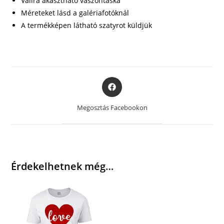
Vállra akasztható vászontáska
Méreteket lásd a galériafotóknál
A termékképen látható szatyrot küldjük
Opens
in
a
Megosztás Facebookon
new
window
Érdekelhetnek még…