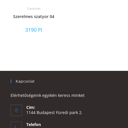
Szerelmes
Szerelmes szatyor 04
3190
Ft
Kapcsolat
Elérhetőségeink egyikén keress minket
Cím:
1144 Budapest Füredi park 2.
Telefon