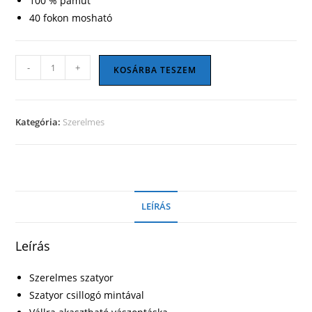
100 % pamut
40 fokon mosható
Szerelmes
-
+
KOSÁRBA TESZEM
szatyor
01
mennyiség
Kategória:
Szerelmes
LEÍRÁS
Leírás
Szerelmes szatyor
Szatyor csillogó mintával