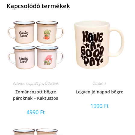
Kapcsolódó termékek
Valentin nap
,
Bögre
,
Ötleteink
Ötleteink
Zománcozott bögre
Legyen jó napod bögre
pároknak – Kaktuszos
1990
Ft
4990
Ft