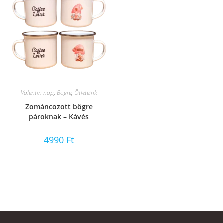
Valentin nap
,
Bögre
,
Ötleteink
Zománcozott bögre
pároknak – Kávés
4990
Ft