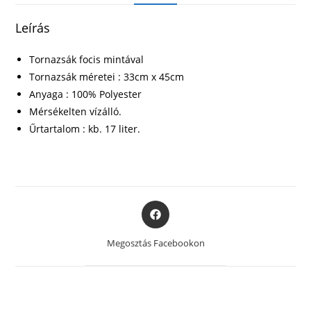
Leírás
Tornazsák focis mintával
Tornazsák méretei : 33cm x 45cm
Anyaga : 100% Polyester
Mérsékelten vízálló.
Űrtartalom : kb. 17 liter.
Opens
in
a
Megosztás Facebookon
new
window