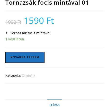
Tornazsák focis mintával 01
1590
Ft
Original
Current
1990
Ft
price
price
was:
is:
1990 Ft.
1590 Ft.
Tornazsák focis mintával
1 készleten
Tornazsák
KOSÁRBA TESZEM
focis
mintával
01
Kategória:
Ötleteink
mennyiség
LEÍRÁS