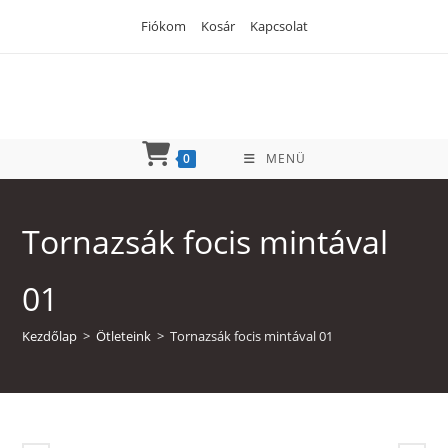
Skip
Fiókom
Kosár
Kapcsolat
to
content
0
MENÜ
Tornazsák focis mintával
01
Kezdőlap
>
Ötleteink
>
Tornazsák focis mintával 01