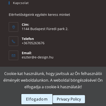
Kapcsolat
Elérhetőségeink egyikén keress minket
Cím:
1144 Budapest Füredi park 2.
Telefon
+36705263676
Email:
Opens
eszter@e-design.hu
in
your
application
Cookie-kat használunk, hogy javítsuk az Ön felhasználói
Rólunk
Szállítás és fizetés
Adatvédelmi tájékoztató
ÁSZF
élményét weboldalunkon. A weboldal böngészésével Ön
Póló nyomtatás
Gy.I.K.
elfogadja a cookie-k használatát!
e-design.hu
Elfogadom
Privacy Policy