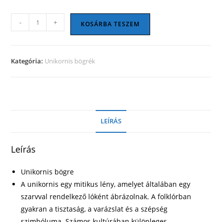
Unikornis
-
+
KOSÁRBA TESZEM
bögre
10
mennyiség
Kategória:
Unikornis bögrék
LEÍRÁS
Leírás
Unikornis bögre
A unikornis egy mitikus lény, amelyet általában egy
szarvval rendelkező lóként ábrázolnak. A folklórban
gyakran a tisztaság, a varázslat és a szépség
szimbóluma. Számos kultúrában különleges