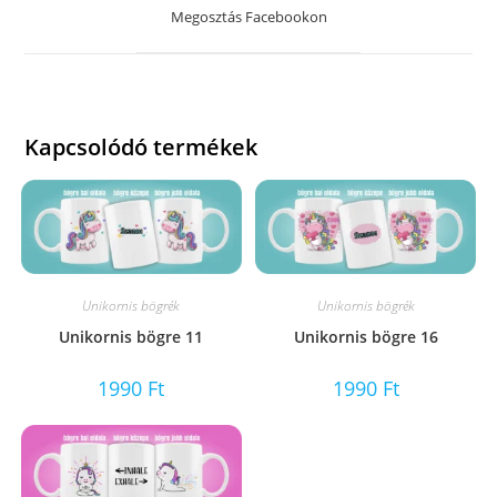
a
Megosztás Facebookon
new
window
Kapcsolódó termékek
Unikornis bögrék
Unikornis bögrék
Unikornis bögre 11
Unikornis bögre 16
1990
Ft
1990
Ft