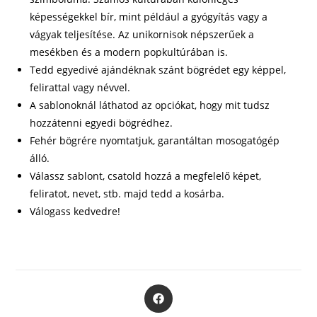
képességekkel bír, mint például a gyógyítás vagy a
vágyak teljesítése. Az unikornisok népszerűek a
mesékben és a modern popkultúrában is.
Tedd egyedivé ajándéknak szánt bögrédet egy képpel,
felirattal vagy névvel.
A sablonoknál láthatod az opciókat, hogy mit tudsz
hozzátenni egyedi bögrédhez.
Fehér bögrére nyomtatjuk, garantáltan mosogatógép
álló.
Válassz sablont, csatold hozzá a megfelelő képet,
feliratot, nevet, stb. majd tedd a kosárba.
Válogass kedvedre!
Opens
in