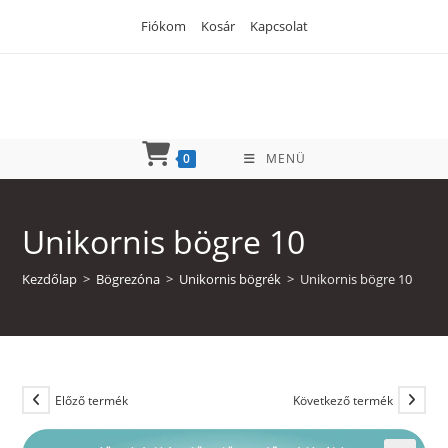
Skip
Fiókom
Kosár
Kapcsolat
to
content
0
MENÜ
Unikornis bögre 10
Kezdőlap
>
Bögrezóna
>
Unikornis bögrék
>
Unikornis bögre 10
Előző termék
Következő termék