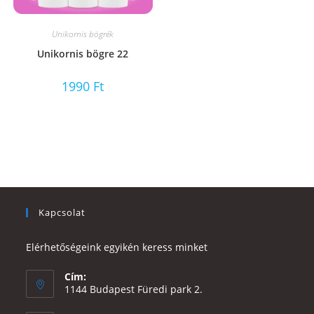
Unikornis bögrék
Unikornis bögre 22
1990
Ft
Kapcsolat
Elérhetőségeink egyikén keress minket
Cím:
1144 Budapest Füredi park 2.